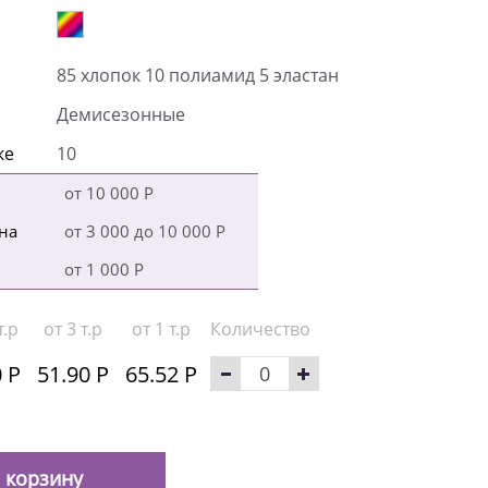
85 хлопок 10 полиамид 5 эластан
Демисезонные
ке
10
от 10 000 Р
на
от 3 000 до 10 000 Р
от 1 000 Р
т.р
от 3 т.р
от 1 т.р
Количество
 Р
51.90 Р
65.52 Р
 корзину