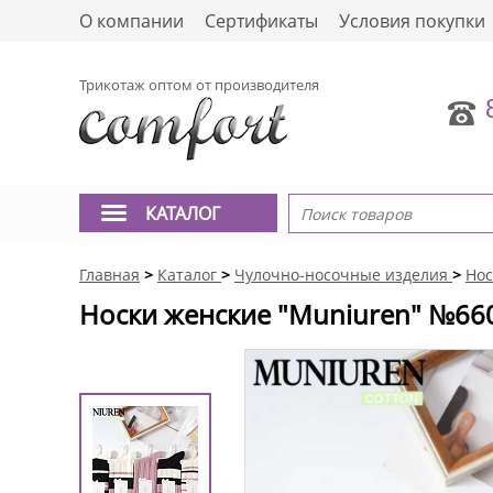
О компании
Сертификаты
Условия покупки
Трикотаж оптом от производителя
КАТАЛОГ
Главная
>
Каталог
>
Чулочно-носочные изделия
>
Нос
Носки женские "Muniuren" №66