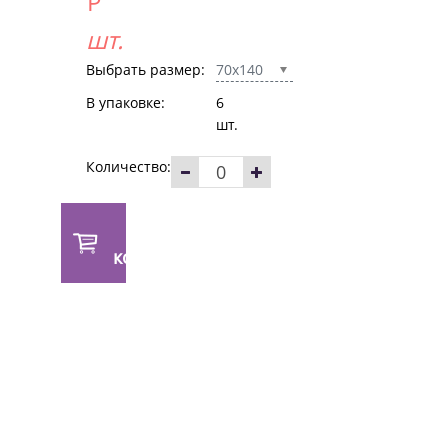
Р
шт.
Выбрать размер:
70x140
В упаковке:
6
шт.
Количество:
В
корзину