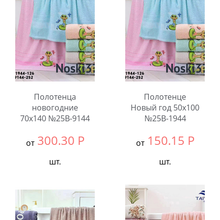
Количество:
Количество:
Полотенца
Полотенце
новогодние
Новый год 50x100
70x140 №25B-9144
№25B-1944
300.30
Р
150.15
Р
от
от
шт.
шт.
Выбрать размер:
70x140
Выбрать размер:
50x100
В упаковке:
6
В упаковке:
6
шт.
шт.