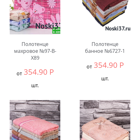
Полотенце
Полотенце
махровое №97-B-
банное №6727-1
X89
354.90
Р
от
354.90
Р
от
шт.
шт.
Выбрать размер:
70x140
Выбрать размер:
70x140
В упаковке:
6
В упаковке:
6
шт.
шт.
Количество:
Количество: