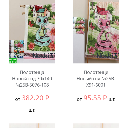
шт.
В упаковке:
6
шт.
Количество:
Количество:
Полотенца
Полотенце
Новый год 70x140
Новый год №25B-
№25B-5076-108
X91-6001
382.20
Р
95.55
Р
от
от
шт.
шт.
Выбрать размер:
35x75
В упаковке:
12
Выбрать размер:
70x140
шт.