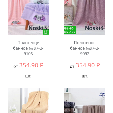
Полотенце
Полотенце
банное № 97-B-
банное №97-B-
9106
9092
354.90
Р
354.90
Р
от
от
шт.
шт.
Выбрать размер:
70x140
Выбрать размер:
70x135
В упаковке:
8
В упаковке:
6
шт.
шт.
Количество:
Количество: