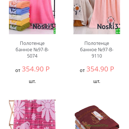
Полотенце
Полотенце
банное №97-B-
банное №97-B-
5074
9110
354.90
Р
354.90
Р
от
от
шт.
шт.
Выбрать размер:
70x140
Выбрать размер:
70x140
В упаковке:
6
В упаковке:
6
шт.
шт.
Количество:
Количество: