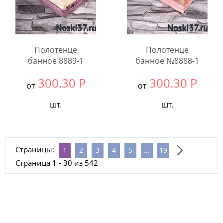
Полотенце
Полотенце
банное 8889-1
банное №8888-1
300.30
Р
300.30
Р
от
от
шт.
шт.
Выбрать размер:
70x140
Выбрать размер:
70x140
В упаковке:
6
В упаковке:
6
Страницы:
1
2
3
4
5
...
19
шт.
шт.
Страница 1 - 30 из 542
Количество:
Количество: