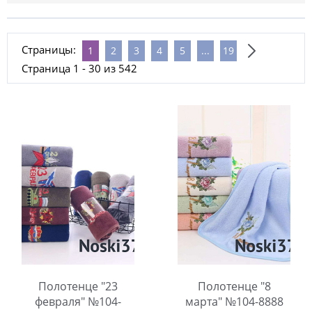
Страницы:
1
2
3
4
5
...
19
Страница 1 - 30 из 542
Полотенце "23
Полотенце "8
февраля" №104-
марта" №104-8888