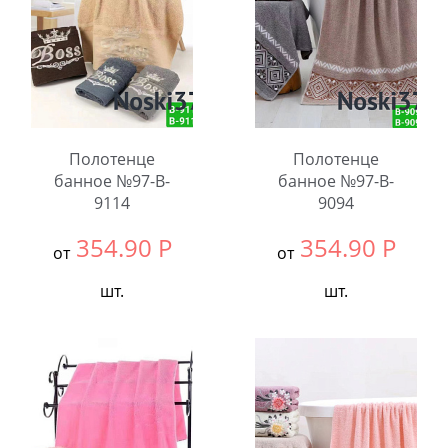
Полотенце
Полотенце
банное №97-B-
банное №97-B-
9114
9094
354.90
Р
354.90
Р
от
от
шт.
шт.
Выбрать размер:
70x140
Выбрать размер:
70x140
В упаковке:
6
В упаковке:
6
шт.
шт.
Количество:
Количество: