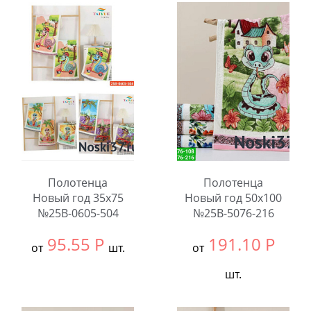
В упаковке:
20
В упаковке:
20
шт.
шт.
Количество:
Количество:
Полотенца
Полотенца
Новый год 35x75
Новый год 50x100
№25B-0605-504
№25B-5076-216
95.55
Р
191.10
Р
от
шт.
от
шт.
Выбрать размер:
35x75
В упаковке:
12
Выбрать размер:
50x100