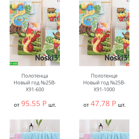
В упаковке:
6
шт.
Количество:
Количество:
Полотенца
Полотенце
Новый год №25B-
Новый год №25B-
X91-600
X91-1000
95.55
Р
47.78
Р
от
шт.
от
шт.
Выбрать размер:
35x75
Выбрать размер:
25x50
В упаковке:
12
В упаковке:
20
шт.
шт.