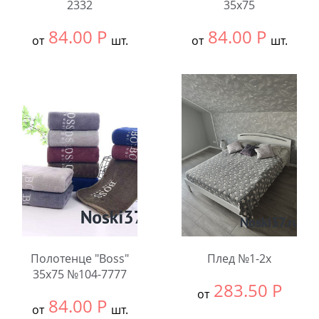
2332
35х75
84.00
Р
84.00
Р
от
шт.
от
шт.
Выбрать размер:
35x75
Выбрать размер:
35x75
В упаковке:
10
В упаковке:
10
шт.
шт.
Количество:
Количество:
Полотенце "Boss"
Плед №1-2х
35х75 №104-7777
283.50
Р
от
84.00
Р
от
шт.