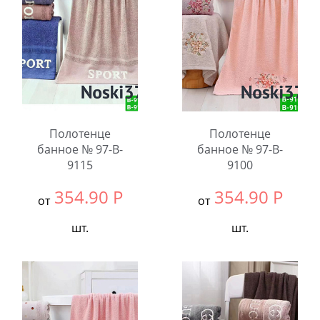
Количество:
Количество:
Полотенце
Полотенце
банное № 97-B-
банное № 97-B-
9115
9100
354.90
Р
354.90
Р
от
от
шт.
шт.
Выбрать размер:
70x140
Выбрать размер:
70x140
В упаковке:
6
В упаковке:
6
шт.
шт.