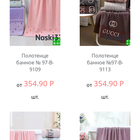
Количество:
Количество:
Полотенце
Полотенце
банное № 97-B-
банное №97-B-
9109
9113
354.90
Р
354.90
Р
от
от
шт.
шт.
Выбрать размер:
70x140
Выбрать размер:
70x140
В упаковке:
6
В упаковке:
8
шт.
шт.
Количество:
Количество: