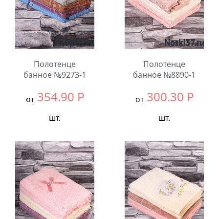
Полотенце
Полотенце
банное №9273-1
банное №8890-1
354.90
Р
300.30
Р
от
от
шт.
шт.
Выбрать размер:
70x140
Выбрать размер:
70x140
В упаковке:
6
В упаковке:
6
шт.
шт.
Количество:
Количество: