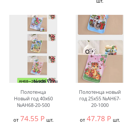
шт.
Выбрать размер:
35x75
Выбрать размер:
2.0
В упаковке:
10
В упаковке:
5
шт.
шт.
Количество:
Количество:
Полотенца
Полотенца новый
Новый год 40x60
год 25x55 №AH67-
№AH68-20-500
20-1000
74.55
Р
47.78
Р
от
шт.
от
шт.
Выбрать размер:
40x60
Выбрать размер:
25x50