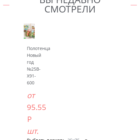
СМОТРЕЛИ
Полотенца
Новый
год
№25B-
X91-
600
от
95.55
Р
шт.