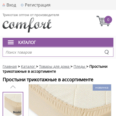
Вход
Регистрация
Трикотаж оптом от производителя
0
КАТАЛОГ
Главная
>
Каталог
>
Товары для дома
>
Пледы
> Простыни
трикотажные в ассортименте
Простыни трикотажные в ассортименте
новинка