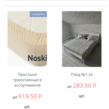
новинка
Простыни
Плед №1-2х
трикотажные в
283.50
Р
ассортименте
от
619.50
Р
шт.
от
Выбрать размер:
2.0
шт.