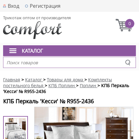
Вход
Регистрация
Трикотаж оптом от производителя
0
КАТАЛОГ
Главная
>
Каталог
>
Товары для дома
>
Комплекты
постельного белья
>
КПБ Поплин
>
Поплин
> КПБ Перкаль
'Кесси' № R955-2436
КПБ Перкаль 'Кесси' № R955-2436