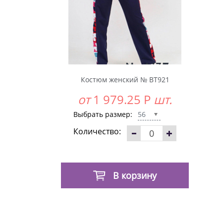
Костюм женский № BT921
от
1 979.25
Р
шт.
Выбрать размер:
56
Количество:
В корзину