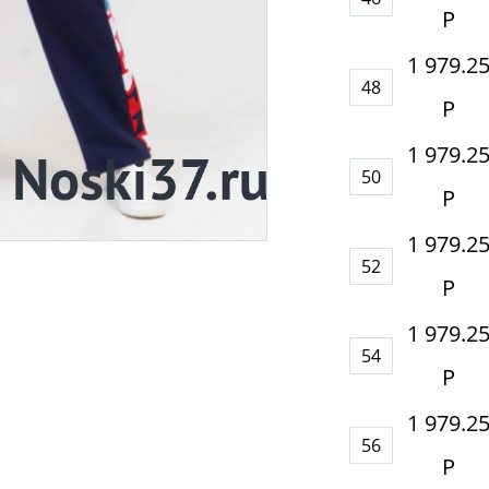
Р
1 979.2
48
Р
1 979.2
50
Р
1 979.2
52
Р
1 979.2
54
Р
1 979.2
56
Р