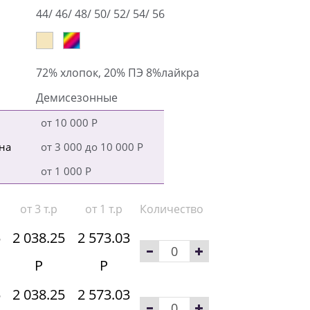
44/ 46/ 48/ 50/ 52/ 54/ 56
72% хлопок, 20% ПЭ 8%лайкра
Демисезонные
от 10 000 Р
на
от 3 000 до 10 000 Р
от 1 000 Р
от 3 т.р
от 1 т.р
Количество
5
2 038.25
2 573.03
Р
Р
5
2 038.25
2 573.03