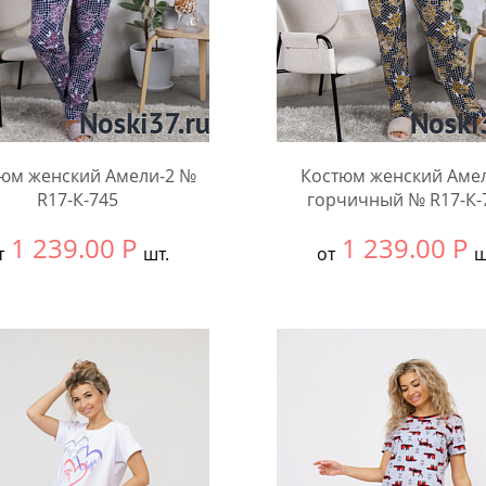
юм женский Амели-2 №
Костюм женский Аме
R17-К-745
горчичный № R17-К-
1 239.00
Р
1 239.00
Р
т
шт.
от
ш
ть размер:
58
Выбрать размер:
58
чество:
Количество: