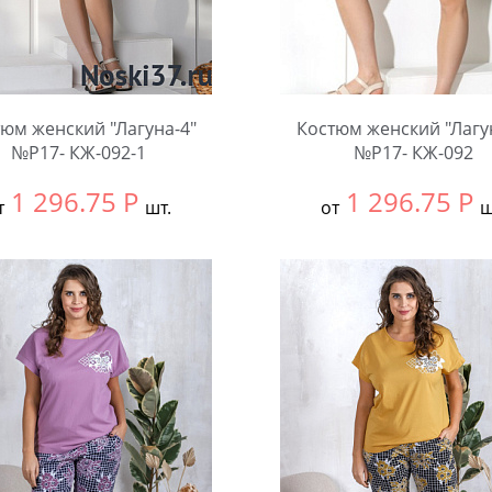
юм женский "Лагуна-4"
Костюм женский "Лагу
№Р17- КЖ-092-1
№Р17- КЖ-092
1 296.75
Р
1 296.75
Р
т
шт.
от
ш
ть размер:
52
Выбрать размер:
52
чество:
Количество: