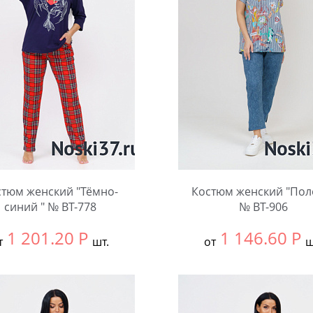
стюм женский "Тёмно-
Костюм женский "Пол
синий " № BT-778
№ BT-906
1 201.20
Р
1 146.60
Р
т
шт.
от
ш
ть размер:
50
Выбрать размер:
62
чество:
Количество: