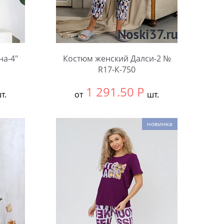
на-4"
Костюм женский Далси-2 №
R17-К-750
1 291.50
Р
т.
от
шт.
Выбрать размер:
58
новинка
Количество: