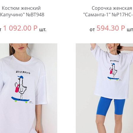
Костюм женский
Сорочка женская
"Капучино" №BT948
"Саманта-1" №Р17НС-
1 092.00
Р
594.30
Р
т
шт.
от
шт
ть размер:
54
Выбрать размер:
52
чество:
Количество: