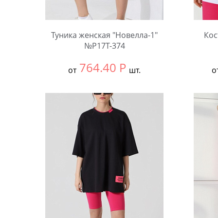
Туника женская "Новелла-1"
Кос
№Р17Т-374
764.40
Р
от
шт.
о
Выбрать размер:
54
Выбра
Количество:
Коли