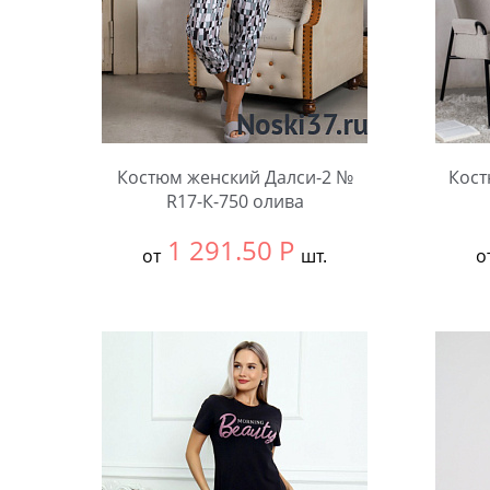
Костюм женский Далси-2 №
Кост
R17-К-750 олива
1 291.50
Р
от
шт.
о
Выбрать размер:
58
Выбра
Количество:
Коли