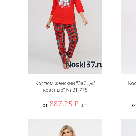
Костюм женский "Зайцы/
Ко
красные" № BT-778
887.25
Р
от
шт.
о
Выбрать размер:
58
Выбра
Количество:
Коли