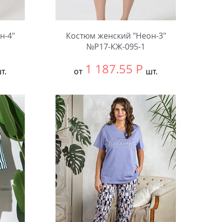
н-4"
Костюм женский "Неон-3"
№Р17-КЖ-095-1
1 187.55
Р
т.
от
шт.
Выбрать размер:
52
Количество: