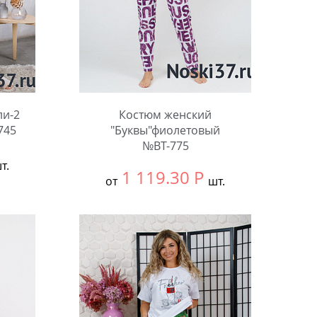
ли-2
Костюм женский
745
"Буквы"фиолетовый
№ВТ-775
т.
1 119.30
Р
от
шт.
Выбрать размер:
60
Количество: