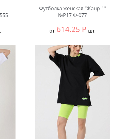
Футболка женская "Жанр-1"
555
№Р17 Ф-077
614.25
Р
.
от
шт.
Выбрать размер:
60
Количество: