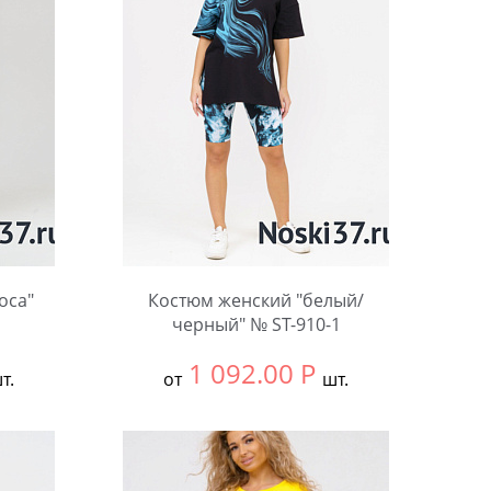
оса"
Костюм женский "белый/
черный" № ST-910-1
1 092.00
Р
т.
от
шт.
Выбрать размер:
54
Количество: