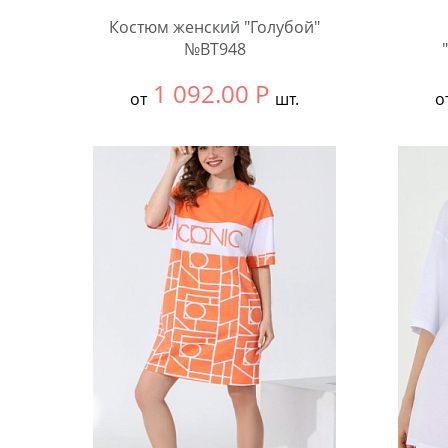
Костюм женский "Голубой"
№BT948
1 092.00
Р
от
шт.
о
Выбрать размер:
54
Выбра
Количество:
Коли