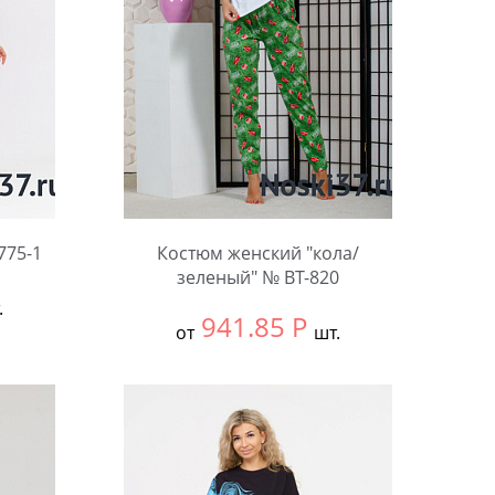
775-1
Костюм женский "кола/
зеленый" № BT-820
.
941.85
Р
от
шт.
Выбрать размер:
58
Количество: