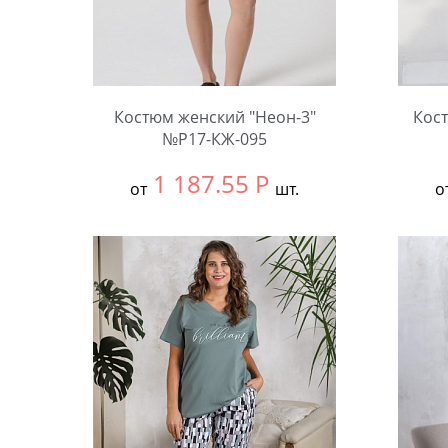
Костюм женский "Неон-3"
Кост
№Р17-КЖ-095
1 187.55
Р
от
шт.
о
Выбрать размер:
54
Выбра
Количество:
Коли