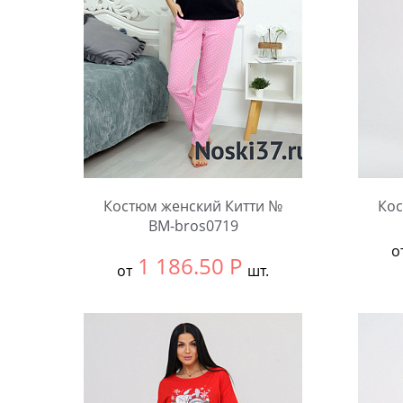
Костюм женский Китти №
Кос
BM-bros0719
о
1 186.50
Р
от
шт.
Выбра
Выбрать размер:
56
Коли
Количество: