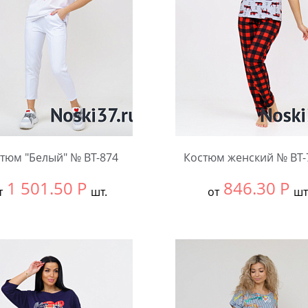
тюм "Белый" № BT-874
Костюм женский № BT-
1 501.50
Р
846.30
Р
т
шт.
от
шт
ть размер:
46
Выбрать размер:
54
чество:
Количество: