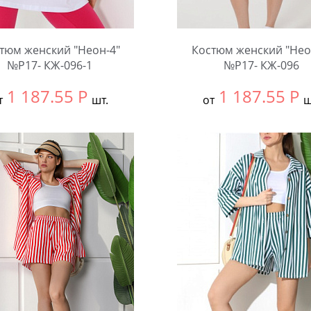
тюм женский "Неон-4"
Костюм женский "Нео
№Р17- КЖ-096-1
№Р17- КЖ-096
1 187.55
Р
1 187.55
Р
т
шт.
от
ш
ть размер:
54
Выбрать размер:
54
чество:
Количество: