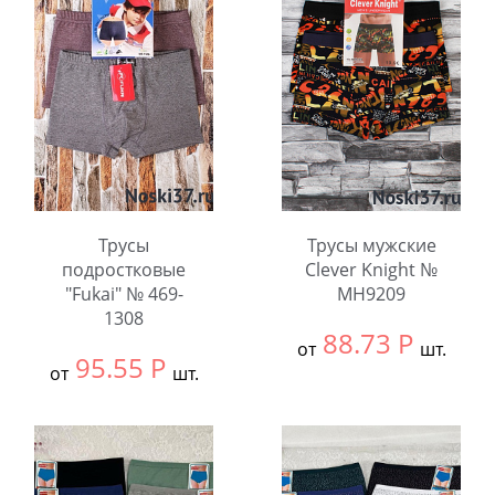
шт.
Количество:
Трусы
Трусы мужские
подростковые
Clever Knight №
"Fukai" № 469-
MH9209
1308
88.73
Р
от
шт.
95.55
Р
от
шт.
Выбрать размер:
ВСЕ
Выбрать размер:
ВСЕ
В упаковке:
8
В упаковке:
8
шт.
шт.