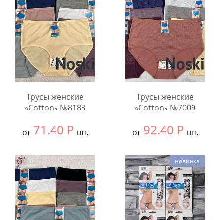
Количество:
Количество:
Трусы женские
Трусы женские
«Cotton» №8188
«Cotton» №7009
71.40
Р
92.40
Р
от
шт.
от
шт.
Выбрать размер:
ВСЕ
Выбрать размер:
ВСЕ
новинка
В упаковке:
12
В упаковке:
12
шт.
шт.
Количество:
Количество: