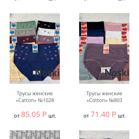
Выбрать размер:
ВСЕ
Выбрать размер:
L
В упаковке:
12
В упаковке:
10
шт.
шт.
Количество:
Количество:
Трусы женские
Трусы женские
«Catton» №1028
«Cotton» №803
85.05
Р
71.40
Р
от
шт.
от
шт.
Выбрать размер:
ВСЕ
Выбрать размер:
ВСЕ
В упаковке:
12
В упаковке:
12