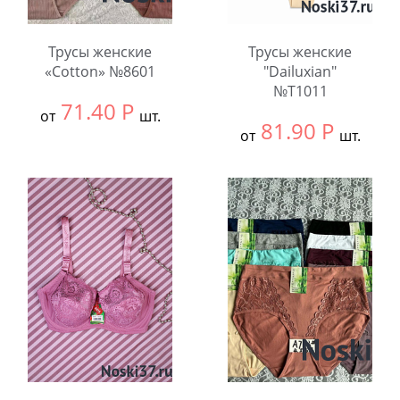
Трусы женские
Трусы женские
«Cotton» №8601
"Dailuxian"
№Т1011
71.40
Р
от
шт.
81.90
Р
от
шт.
Выбрать размер:
ВСЕ
Выбрать размер:
ВСЕ
В упаковке:
12
шт.
В упаковке:
12
шт.
Количество:
Количество: