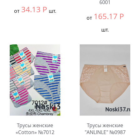
6001
34.13
Р
от
шт.
165.17
Р
от
Выбрать размер:
S(1-
шт.
2)
В упаковке:
10
Выбрать размер:
ВСЕ
шт.
В упаковке:
12
шт.
Количество:
Количество:
Трусы женские
Трусы женские
«Cotton» №7012
"ANLINLE" №0987