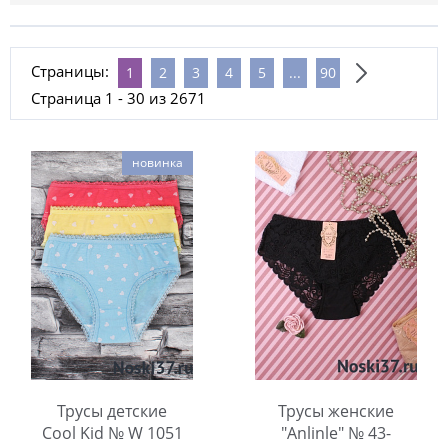
Страницы:
1
2
3
4
5
...
90
Страница 1 - 30 из 2671
новинка
Трусы детские
Трусы женские
Cool Kid № W 1051
"Anlinle" № 43-