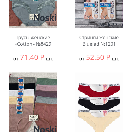
Трусы женские
Стринги женские
«Cotton» №8429
Bluefad №1201
71.40
Р
52.50
Р
от
шт.
от
шт.
Выбрать размер:
ВСЕ
Выбрать размер:
52
В упаковке:
12
В упаковке:
3
шт.
шт.
Количество:
Количество: