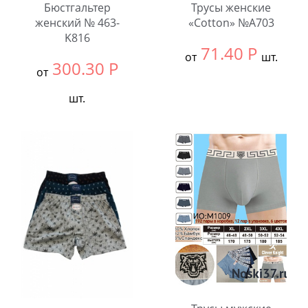
Бюстгальтер
Трусы женские
женский № 463-
«Cotton» №A703
K816
71.40
Р
от
шт.
300.30
Р
от
Выбрать размер:
ВСЕ
шт.
В упаковке:
12
шт.
Выбрать размер:
ВСЕ
В упаковке:
6
Количество:
шт.
Количество: