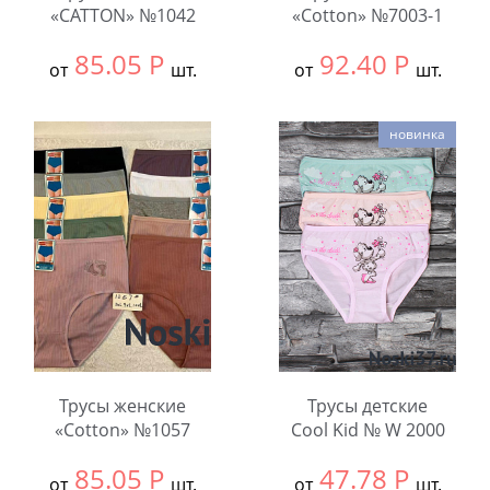
«CATTON» №1042
«Cotton» №7003-1
85.05
Р
92.40
Р
от
шт.
от
шт.
Выбрать размер:
ВСЕ
Выбрать размер:
ВСЕ
новинка
В упаковке:
12
В упаковке:
12
шт.
шт.
Количество:
Количество:
Трусы женские
Трусы детские
«Cotton» №1057
Cool Kid № W 2000
85.05
Р
47.78
Р
от
шт.
от
шт.