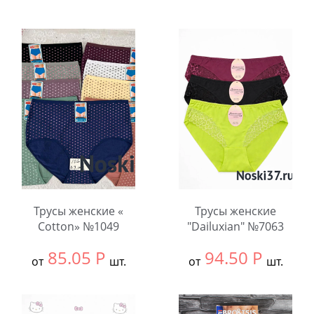
Выбрать размер:
ВСЕ
Выбрать размер:
ВСЕ
В упаковке:
12
В упаковке:
12
шт.
шт.
Количество:
Количество:
Трусы женские «
Трусы женские
Cotton» №1049
"Dailuxian" №7063
85.05
Р
94.50
Р
от
шт.
от
шт.
Выбрать размер:
ВСЕ
Выбрать размер:
ВСЕ
В упаковке:
12
В упаковке:
12