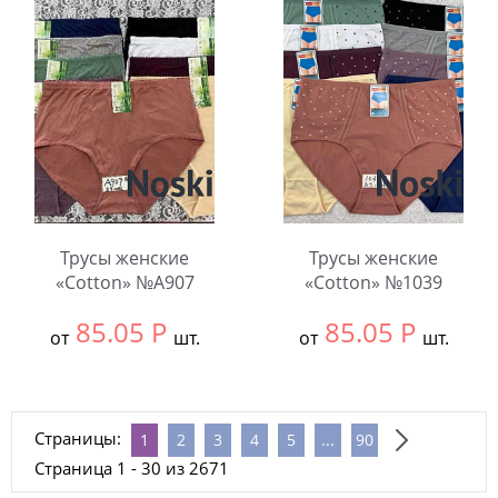
шт.
шт.
Количество:
Количество:
Трусы женские
Трусы женские
«Cotton» №A907
«Cotton» №1039
85.05
Р
85.05
Р
от
шт.
от
шт.
Выбрать размер:
ВСЕ
Выбрать размер:
ВСЕ
В упаковке:
12
В упаковке:
12
Страницы:
1
2
3
4
5
...
90
шт.
шт.
Страница 1 - 30 из 2671
Количество:
Количество: