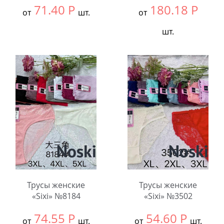
71.40
Р
180.18
Р
от
шт.
от
шт.
Выбрать размер:
ВСЕ
В упаковке:
12
Выбрать размер:
60-
шт.
62
В упаковке:
12
Количество:
шт.
Количество:
Трусы женские
Трусы женские
«Sixi» №8184
«Sixi» №3502
74.55
Р
54.60
Р
от
шт.
от
шт.