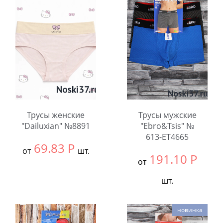
шт.
шт.
Количество:
Количество:
Трусы женские
Трусы мужские
"Dailuxian" №8891
"Ebro&Tsis" №
613-ET4665
69.83
Р
от
шт.
191.10
Р
от
Выбрать размер:
ВСЕ
шт.
В упаковке:
12
шт.
Выбрать размер:
ВСЕ
новинка
В упаковке:
8
Количество: