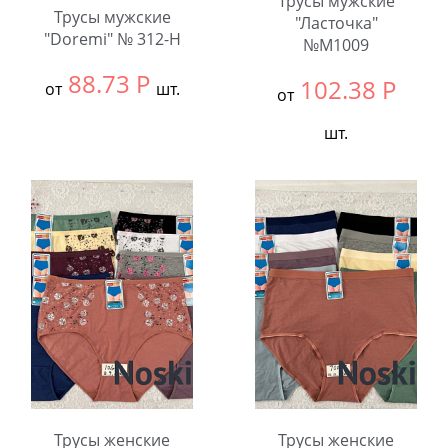
Трусы мужские
Трусы мужские
"Ласточка"
"Doremi" № 312-H
№M1009
88.73
Р
102.38
Р
от
шт.
от
Выбрать размер:
ВСЕ
шт.
В упаковке:
12
Выбрать размер:
ВСЕ
шт.
В упаковке:
8
Количество:
шт.
Количество:
Трусы женские
Трусы женские