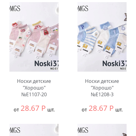
12
12
В упаковке:
10
В упаковке:
10
шт.
шт.
Количество:
Количество:
Носки детские
Носки детские
"Хорошо"
"Хорошо"
№E1107-20
№E1208-3
28.67
Р
28.67
Р
от
шт.
от
шт.
Выбрать размер:
9-
Выбрать размер:
9-
12
12