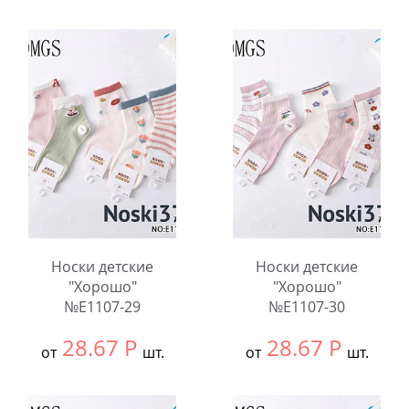
Выбрать размер:
23-
Выбрать размер:
10-
28
12
В упаковке:
10
В упаковке:
10
шт.
шт.
Количество:
Количество:
Носки детские
Носки детские
"Хорошо"
"Хорошо"
№E1107-29
№E1107-30
28.67
Р
28.67
Р
от
шт.
от
шт.
Выбрать размер:
9-
Выбрать размер:
9-
12
12