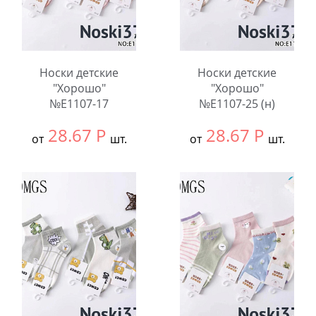
Носки детские
Носки детские
"Хорошо"
"Хорошо"
№E1107-17
№E1107-25 (н)
28.67
Р
28.67
Р
от
шт.
от
шт.
Выбрать размер:
9-
Выбрать размер:
9-
12
12
В упаковке:
10
В упаковке:
10
шт.
шт.
Количество:
Количество: