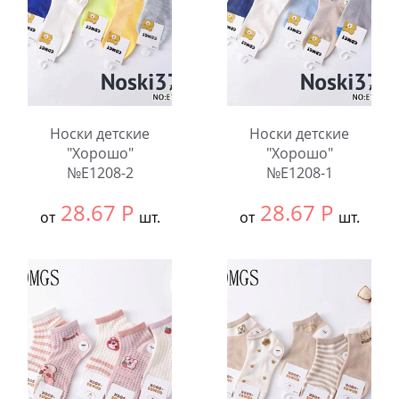
Количество:
Количество:
Носки детские
Носки детские
"Хорошо"
"Хорошо"
№E1208-2
№E1208-1
28.67
Р
28.67
Р
от
шт.
от
шт.
Выбрать размер:
9-
Выбрать размер:
9-
12
12
В упаковке:
10
В упаковке:
10
шт.
шт.
Количество:
Количество: