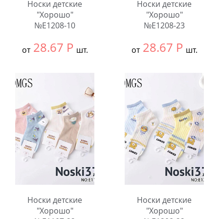
Носки детские
Носки детские
"Хорошо"
"Хорошо"
№E1208-10
№E1208-23
28.67
Р
28.67
Р
от
шт.
от
шт.
Выбрать размер:
9-
Выбрать размер:
9-
12
12
В упаковке:
10
В упаковке:
10
шт.
шт.
Количество:
Количество:
Носки детские
Носки детские
"Хорошо"
"Хорошо"