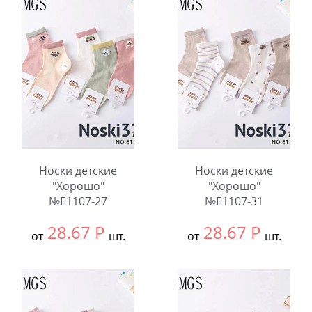
В упаковке:
10
В упаковке:
10
шт.
шт.
Количество:
Количество:
Носки детские
Носки детские
"Хорошо"
"Хорошо"
№E1107-27
№E1107-31
28.67
Р
28.67
Р
от
шт.
от
шт.
Выбрать размер:
9-
Выбрать размер:
9-
12
12
В упаковке:
10
В упаковке:
10