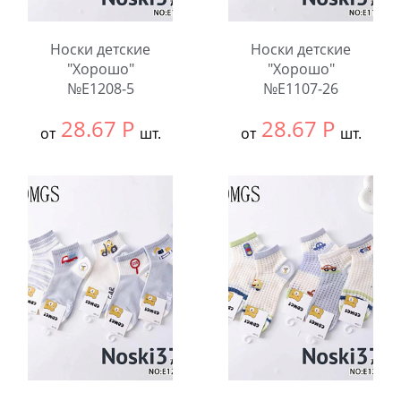
Носки детские
Носки детские
"Хорошо"
"Хорошо"
№E1208-5
№E1107-26
28.67
Р
28.67
Р
от
шт.
от
шт.
Выбрать размер:
9-
Выбрать размер:
9-
12
12
В упаковке:
10
В упаковке:
10
шт.
шт.
Количество:
Количество: