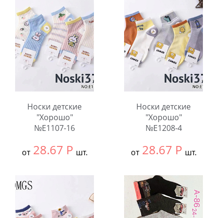
В упаковке:
10
В упаковке:
10
шт.
шт.
Количество:
Количество:
Носки детские
Носки детские
"Хорошо"
"Хорошо"
№E1107-16
№E1208-4
28.67
Р
28.67
Р
от
шт.
от
шт.
Выбрать размер:
9-
Выбрать размер:
9-
12
12
В упаковке:
10
В упаковке:
10
шт.
шт.