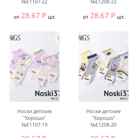
№E1107-22
№E1208-22
28.67
Р
28.67
Р
от
шт.
от
шт.
Выбрать размер:
9-
Выбрать размер:
9-
12
12
В упаковке:
10
В упаковке:
10
шт.
шт.
Количество:
Количество:
Носки детские
Носки детские
"Хорошо"
"Хорошо"
№E1107-19
№E1208-20