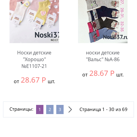
Количество:
Количество:
Носки детские
носки детские
"Хорошо"
"Вальс" №A-86
№E1107-21
28.67
Р
от
шт.
28.67
Р
от
шт.
Выбрать размер:
32-
Выбрать размер:
9-
35
12
В упаковке:
12
Страницы:
Страница 1 - 30 из 69
1
2
3
В упаковке:
10
шт.
шт.
Количество:
Количество: