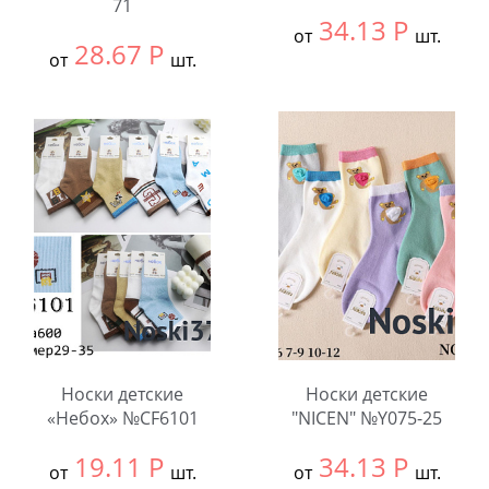
71
34.13
Р
от
шт.
28.67
Р
от
шт.
Выбрать размер:
7-
Выбрать размер:
9-
9(27-
12
32)
В упаковке:
10
В упаковке:
10
шт.
шт.
Количество:
Количество:
Носки детские
Носки детские
«Небох» №CF6101
"NICEN" №Y075-25
19.11
Р
34.13
Р
от
шт.
от
шт.