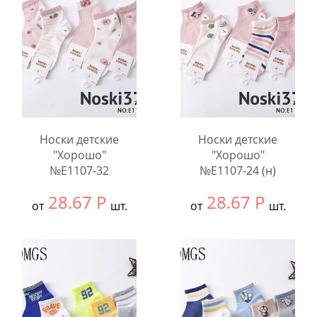
шт.
шт.
Количество:
Количество:
Носки детские
Носки детские
"Хорошо"
"Хорошо"
№E1107-32
№E1107-24 (н)
28.67
Р
28.67
Р
от
шт.
от
шт.
Выбрать размер:
9-
Выбрать размер:
9-
12
12
В упаковке:
10
В упаковке:
10
шт.
шт.