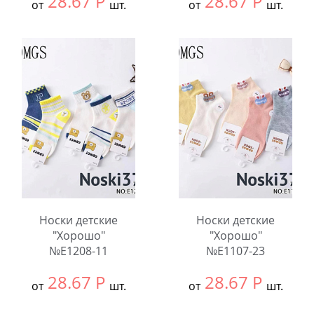
28.67
Р
28.67
Р
от
шт.
от
шт.
Выбрать размер:
9-
Выбрать размер:
9-
12
12
В упаковке:
10
В упаковке:
10
шт.
шт.
Количество:
Количество:
Носки детские
Носки детские
"Хорошо"
"Хорошо"
№E1208-11
№E1107-23
28.67
Р
28.67
Р
от
шт.
от
шт.
Выбрать размер:
9-
Выбрать размер:
9-