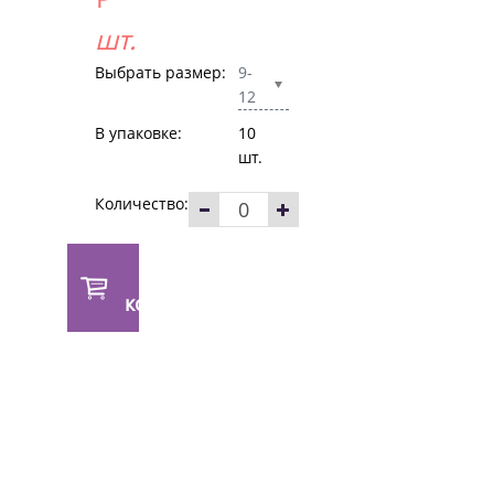
шт.
Выбрать размер:
9-
12
В упаковке:
10
шт.
Количество:
В
корзину