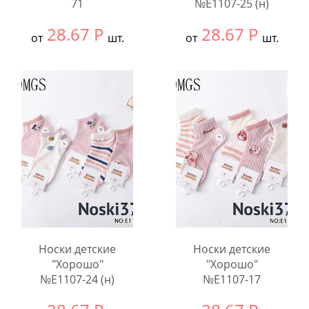
71
№E1107-25 (н)
28.67
Р
28.67
Р
от
шт.
от
шт.
Выбрать размер:
9-
Выбрать размер:
9-
12
12
В упаковке:
10
В упаковке:
10
шт.
шт.
Количество:
Количество:
Носки детские
Носки детские
"Хорошо"
"Хорошо"
№E1107-24 (н)
№E1107-17