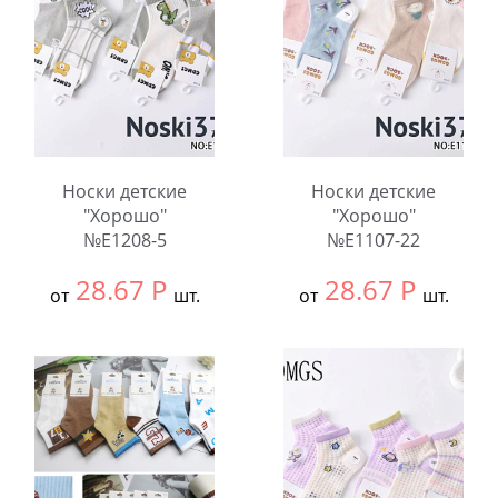
Количество:
Количество:
Носки детские
Носки детские
"Хорошо"
"Хорошо"
№E1208-5
№E1107-22
28.67
Р
28.67
Р
от
шт.
от
шт.
Выбрать размер:
9-
Выбрать размер:
9-
12
12
В упаковке:
10
В упаковке:
10
шт.
шт.
Количество:
Количество: