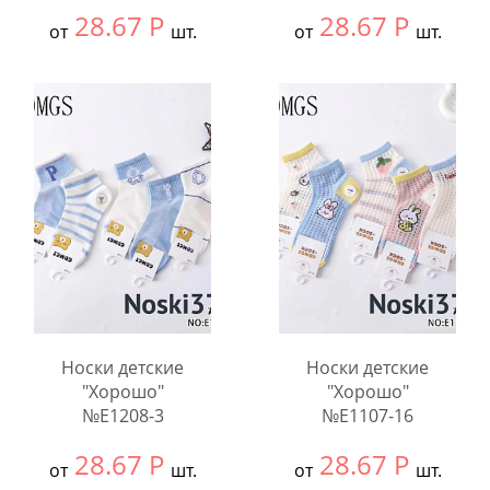
28.67
Р
28.67
Р
от
шт.
от
шт.
Выбрать размер:
9-
Выбрать размер:
9-
12
12
В упаковке:
10
В упаковке:
10
шт.
шт.
Количество:
Количество:
Носки детские
Носки детские
"Хорошо"
"Хорошо"
№E1208-3
№E1107-16
28.67
Р
28.67
Р
от
шт.
от
шт.