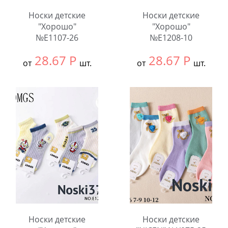
Носки детские
Носки детские
"Хорошо"
"Хорошо"
№E1107-26
№E1208-10
28.67
Р
28.67
Р
от
шт.
от
шт.
Выбрать размер:
9-
Выбрать размер:
9-
12
12
В упаковке:
10
В упаковке:
10
шт.
шт.
Количество:
Количество:
Носки детские
Носки детские