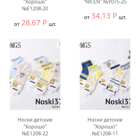
"Хорошо"
"NICEN" №Y075-25
№E1208-20
34.13
Р
от
шт.
28.67
Р
от
шт.
Выбрать размер:
10-
Выбрать размер:
9-
12
12
В упаковке:
10
В упаковке:
10
шт.
шт.
Количество:
Количество:
Носки детские
Носки детские
"Хорошо"
"Хорошо"
№E1208-22
№E1208-11