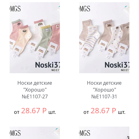
12
12
В упаковке:
10
В упаковке:
10
шт.
шт.
Количество:
Количество:
Носки детские
Носки детские
"Хорошо"
"Хорошо"
№E1107-27
№E1107-31
28.67
Р
28.67
Р
от
шт.
от
шт.
Выбрать размер:
9-
Выбрать размер:
9-
12
12