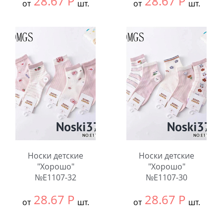
28.67
Р
28.67
Р
от
шт.
от
шт.
Выбрать размер:
9-
Выбрать размер:
9-
12
12
В упаковке:
10
В упаковке:
10
шт.
шт.
Количество:
Количество:
Носки детские
Носки детские
"Хорошо"
"Хорошо"
№E1107-32
№E1107-30
28.67
Р
28.67
Р
от
шт.
от
шт.
Выбрать размер:
9-
Выбрать размер:
9-