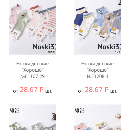
В упаковке:
10
В упаковке:
10
шт.
шт.
Количество:
Количество:
Носки детские
Носки детские
"Хорошо"
"Хорошо"
№E1107-29
№E1208-1
28.67
Р
28.67
Р
от
шт.
от
шт.
Выбрать размер:
9-
Выбрать размер:
9-
12
12
В упаковке:
10
В упаковке:
10
шт.
шт.