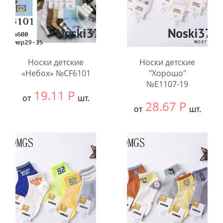
Носки детские
Носки детские
«Небох» №CF6101
"Хорошо"
№E1107-19
19.11
Р
от
шт.
28.67
Р
от
шт.
Выбрать размер:
23-
28
Выбрать размер:
9-
12
В упаковке:
10
шт.
В упаковке:
10
шт.
Количество:
Количество: