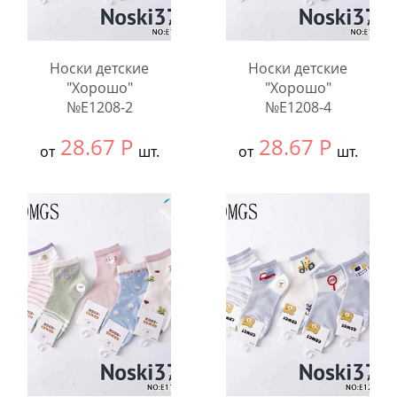
Носки детские
Носки детские
"Хорошо"
"Хорошо"
№E1208-2
№E1208-4
28.67
Р
28.67
Р
от
шт.
от
шт.
Выбрать размер:
9-
Выбрать размер:
9-
12
12
В упаковке:
10
В упаковке:
10
шт.
шт.
Количество:
Количество: