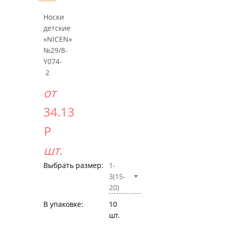
Носки
детские
«NICEN»
№29/8-
Y074-
2
от
34.13
Р
шт.
Выбрать размер:
1-
3(15-
20)
В упаковке:
10
шт.