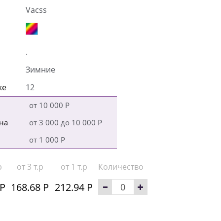
Vacss
.
Зимние
ке
12
от 10 000 Р
на
от 3 000 до 10 000 Р
от 1 000 Р
р
от 3 т.р
от 1 т.р
Количество
 Р
168.68 Р
212.94 Р