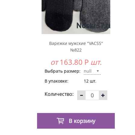
Варежки мужские "VACSS"
№822
от
163.80
Р
шт.
Выбрать размер:
null
В упаковке:
12 шт.
Количество:
В корзину