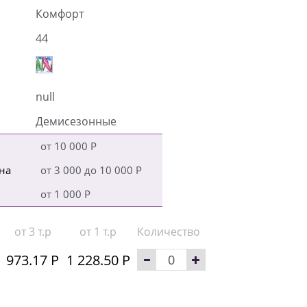
Комфорт
44
null
Демисезонные
от 10 000 Р
на
от 3 000 до 10 000 Р
от 1 000 Р
от 3 т.р
от 1 т.р
Количество
973.17 Р
1 228.50 Р