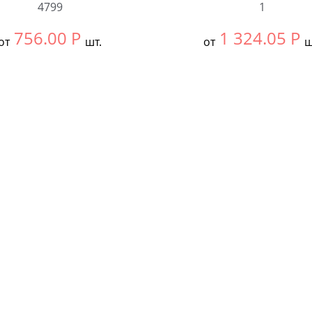
4799
1
756.00
Р
1 324.05
Р
от
шт.
от
ш
ть размер:
ВСЕ
Выбрать размер:
52
ковке:
5 шт.
Количество:
чество: