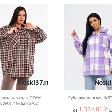
башка женская "ROYAL
Рубашка женская №BT
TEWART" № 62-157021
1 324.05
Р
от
ш