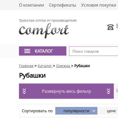
О компании
Сертификаты
Условия покупки
Трикотаж оптом от производителя
КАТАЛОГ
Главная
>
Каталог
>
Одежда
> Рубашки
Рубашки
Развернуть весь фильтр
Сортировать по
популярности
цене