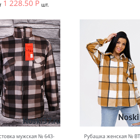
1 228.50
Р
т
шт.
Выбрать размер:
52
ть размер:
48
Количество:
чество:
стовка мужская № 643-
Рубашка женская № BT