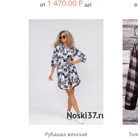
1 470.00
Р
от
шт.
о
Выбрать размер:
56
Выбра
Количество:
Коли
Рубашка женская
Тол