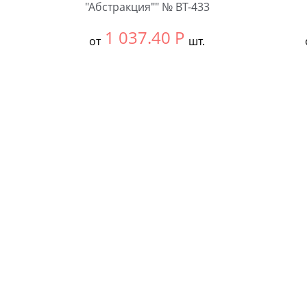
"Абстракция"" № BT-433
1 037.40
Р
от
шт.
Выбрать размер:
58
Выбра
Количество:
В упа
Коли