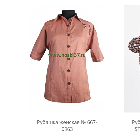
Рубашка женская № 667-
Ру
0963
S