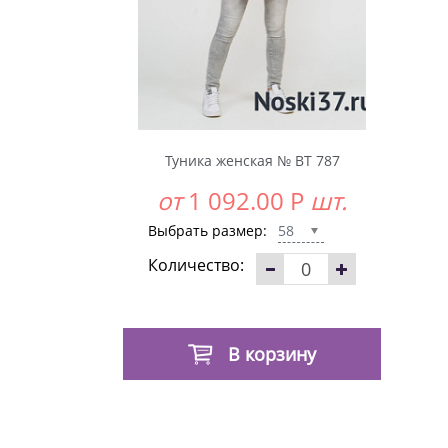
Туника женская № BT 787
от
1 092.00
Р
шт.
Выбрать размер:
58
Количество:
В корзину