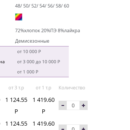
48/ 50/ 52/ 54/ 56/ 58/ 60
72%хлопок 20%ПЭ 8%лайкра
Демисезонные
от 10 000 Р
на
от 3 000 до 10 000 Р
от 1 000 Р
от 3 т.р
от 1 т.р
Количество
0
1 124.55
1 419.60
Р
Р
0
1 124.55
1 419.60