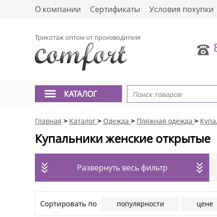
О компании
Сертификаты
Условия покупки
Трикотаж оптом от производителя
КАТАЛОГ
Главная
>
Каталог
>
Одежда
>
Пляжная одежда
>
Купа
Купальники женские открытые
Развернуть весь фильтр
Сортировать по
популярности
цене