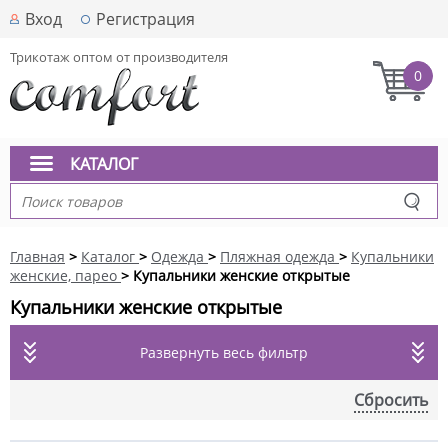
Вход
Регистрация
Трикотаж оптом от производителя
0
КАТАЛОГ
Главная
>
Каталог
>
Одежда
>
Пляжная одежда
>
Купальники
женские, парео
> Купальники женские открытые
Купальники женские открытые
Развернуть весь фильтр
Сбросить