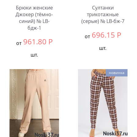
Брюки женские
Султанки
Джокер (тёмно-
трикотажные
синий) № LB-
(серые) № LB-бж-7
бдж-1
696.15
Р
от
961.80
Р
от
шт.
шт.
Выбрать размер:
58
Выбрать размер:
52
Количество:
новинка
Количество: