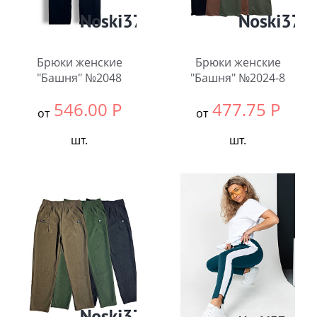
Брюки женские
Брюки женские
"Башня" №2048
"Башня" №2024-8
546.00
Р
477.75
Р
от
от
шт.
шт.
Выбрать размер:
ВСЕ
Выбрать размер:
ВСЕ
В упаковке:
6
В упаковке:
3
шт.
шт.
Количество:
Количество: