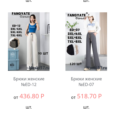
шт.
шт.
Выбрать размер:
ВСЕ
Выбрать размер:
ВСЕ
В упаковке:
3
В упаковке:
6
шт.
шт.
Количество:
Количество:
Брюки женские
Брюки женские
№ED-12
№ED-07
436.80
Р
518.70
Р
от
от
шт.
шт.