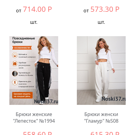
714.00
Р
573.30
Р
от
от
шт.
шт.
Выбрать размер:
ВСЕ
Выбрать размер:
ВСЕ
В упаковке:
5
В упаковке:
6
шт.
шт.
Количество:
Количество:
Брюки женские
Брюки женски
"Лепесток" №1994
"Гламур" №S08
558.60
Р
615.30
Р