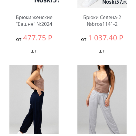
Брюки женские
Брюки Селена-2
"Башня" №2024
№bros1141-2
477.75
Р
1 037.40
Р
от
от
шт.
шт.
Выбрать размер:
ВСЕ
Выбрать размер:
62
В упаковке:
3
Количество:
шт.
Количество: