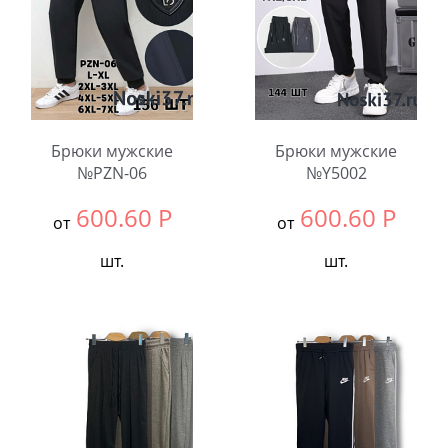
Брюки мужские
Брюки мужские
№PZN-06
№Y5002
600.60
Р
600.60
Р
от
от
шт.
шт.
Выбрать размер:
ВСЕ
Выбрать размер:
ВСЕ
В упаковке:
5
В упаковке:
4
шт.
шт.
Количество:
Количество: