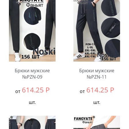
В упаковке:
7
В упаковке:
5
шт.
шт.
Количество:
Количество:
Брюки мужские
Брюки мужские
№PZN-09
№PZN-11
614.25
Р
614.25
Р
от
от
шт.
шт.
Выбрать размер:
ВСЕ
Выбрать размер:
ВСЕ
В упаковке:
5
В упаковке:
4