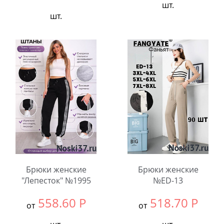
шт.
шт.
Выбрать размер:
Едины
Выбрать размер:
ВСЕ
В упаковке:
6
В упаковке:
2
шт.
шт.
Количество:
Количество:
Брюки женские
Брюки женские
"Лепесток" №1995
№ED-13
558.60
Р
518.70
Р
от
от