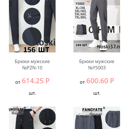
шт.
шт.
Количество:
Количество:
Брюки мужские
Брюки мужские
№PZN-10
№Y5003
614.25
Р
600.60
Р
от
от
шт.
шт.
Выбрать размер:
ВСЕ
Выбрать размер:
ВСЕ
В упаковке:
5
В упаковке:
4
шт.
шт.