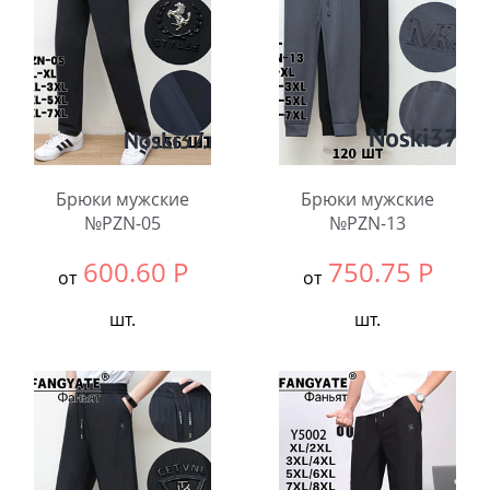
Количество:
Количество:
Брюки мужские
Брюки мужские
№PZN-05
№PZN-13
600.60
Р
750.75
Р
от
от
шт.
шт.
Выбрать размер:
ВСЕ
Выбрать размер:
ВСЕ
В упаковке:
5
В упаковке:
4
шт.
шт.
Количество:
Количество: