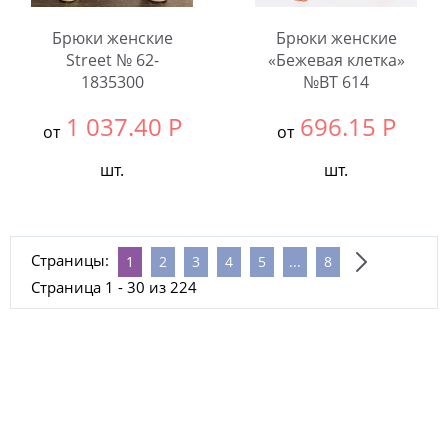
Брюки женские
Брюки женские
Street № 62-
«Бежевая клетка»
1835300
№BT 614
1 037.40
Р
696.15
Р
от
от
шт.
шт.
Выбрать размер:
52
Выбрать размер:
60
Количество:
Количество:
Страницы:
1
2
3
4
5
...
8
Страница 1 - 30 из 224