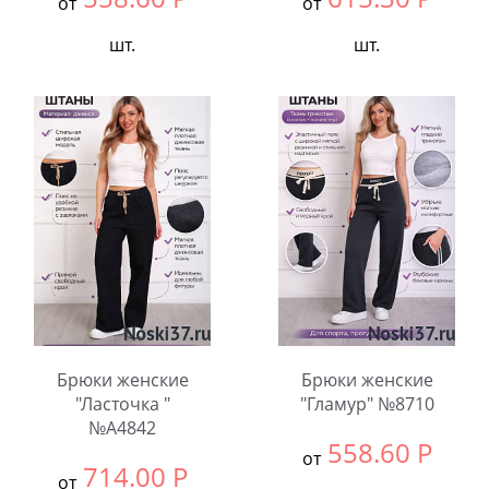
от
от
шт.
шт.
Выбрать размер:
ВСЕ
Выбрать размер:
ВСЕ
В упаковке:
3
В упаковке:
6
шт.
шт.
Количество:
Количество:
Брюки женские
Брюки женские
"Ласточка "
"Гламур" №8710
№А4842
558.60
Р
от
714.00
Р
от