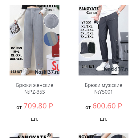
Выбрать размер:
ВСЕ
Выбрать размер:
ВСЕ
В упаковке:
6
В упаковке:
6
шт.
шт.
Количество:
Количество:
Брюки женские
Брюки мужские
№PZ-35S
№Y5001
709.80
Р
600.60
Р
от
от
шт.
шт.
Выбрать размер:
ВСЕ
Выбрать размер:
ВСЕ