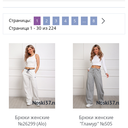
Страницы:
1
2
3
4
5
...
8
Страница 1 - 30 из 224
Брюки женские
Брюки женские
№26299 (Alo)
"Гламур" №S05