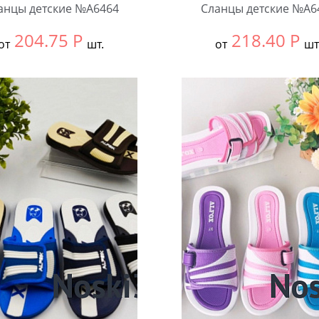
анцы детские №А6464
Сланцы детские №А6
204.75
Р
218.40
Р
от
шт.
от
шт
ть размер:
30-34
Выбрать размер:
30-34
ковке:
12 шт.
В упаковке:
12 шт.
чество:
Количество: