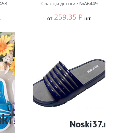
458
Сланцы детские №А6449
259.35
Р
.
от
шт.
Выбрать размер:
30-34
В упаковке:
12 шт.
Количество: