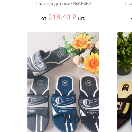
Сланцы детские №А6467
Сл
218.40
Р
от
шт.
Выбрать размер:
30-34
Выбра
В упаковке:
12 шт.
В упа
Количество:
Коли