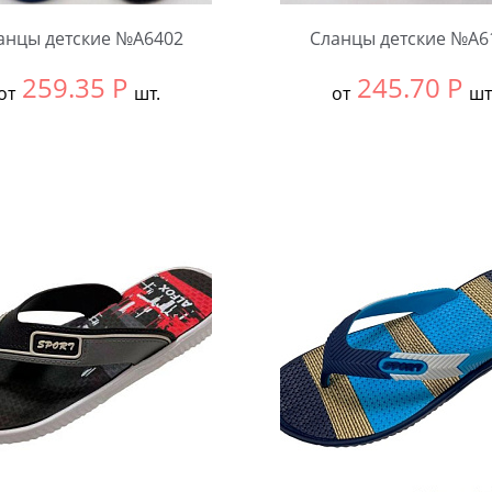
анцы детские №А6402
Сланцы детские №А6
259.35
Р
245.70
Р
от
шт.
от
шт
ть размер:
30-34
Выбрать размер:
24-27
ковке:
12 шт.
В упаковке:
12 шт.
чество:
Количество: