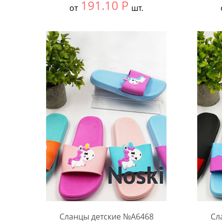
191.10
Р
от
шт.
Выбрать размер:
30-34
Выбра
В упаковке:
12 шт.
В упа
Количество:
Коли
Сланцы детские №А6468
Сл