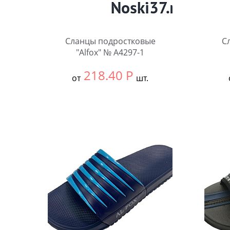
Сланцы подростковые
С
"Alfox" № A4297-1
218.40
Р
от
шт.
Выбрать размер:
ВСЕ
Выбра
В упаковке:
12 шт.
В упа
Количество:
Коли