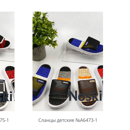
Выбрать размер:
30-34
В упаковке:
12 шт.
Количество:
75-1
Сланцы детские №А6473-1