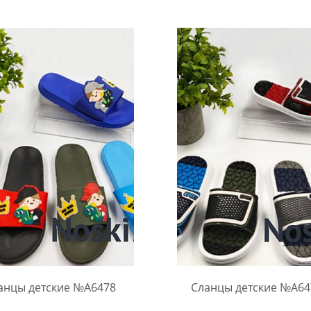
ть размер:
30-34
Выбрать размер:
24-27
ковке:
12 шт.
В упаковке:
12 шт.
чество:
Количество:
анцы детские №А6478
Сланцы детские №А64