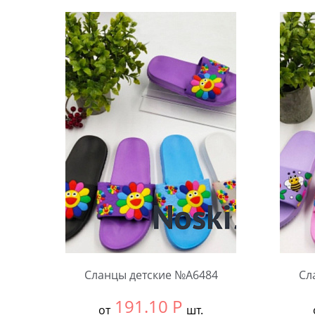
Сланцы детские №А6484
Сл
191.10
Р
от
шт.