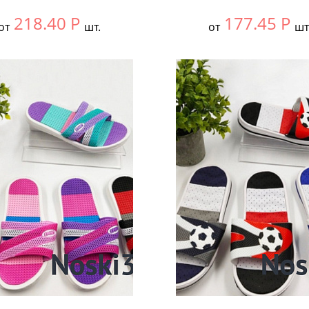
218.40
Р
177.45
Р
от
шт.
от
шт
ть размер:
30-34
Выбрать размер:
30-34
ковке:
12 шт.
В упаковке:
12 шт.
чество:
Количество: