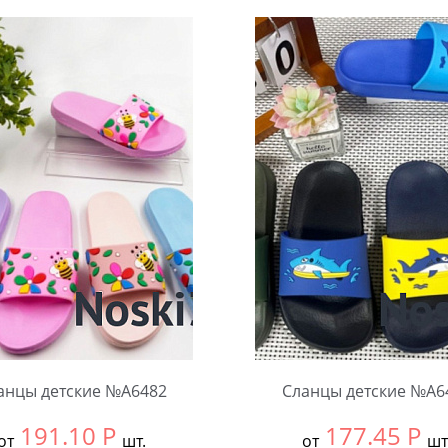
анцы детские №А6482
Сланцы детские №А6
191.10
Р
177.45
Р
от
шт.
от
шт