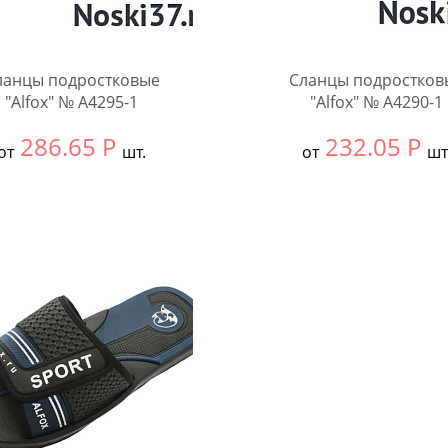
ланцы подростковые
Сланцы подростков
"Alfox" № A4295-1
"Alfox" № A4290-1
286.65
Р
232.05
Р
от
шт.
от
шт
ть размер:
ВСЕ
Выбрать размер:
ВСЕ
ковке:
12 шт.
В упаковке:
12 шт.
чество:
Количество: