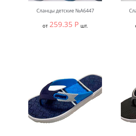
Сланцы детские №А6447
Сл
259.35
Р
от
шт.
Выбрать размер:
30-34
Выбра
В упаковке:
12 шт.
В упа
Количество:
Коли