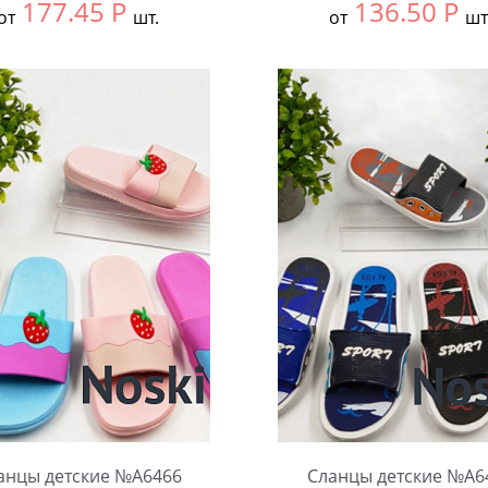
177.45
Р
136.50
Р
от
шт.
от
шт
ть размер:
30-34
Выбрать размер:
24-27
ковке:
12 шт.
В упаковке:
12 шт.
чество:
Количество:
анцы детские №А6466
Сланцы детские №А6