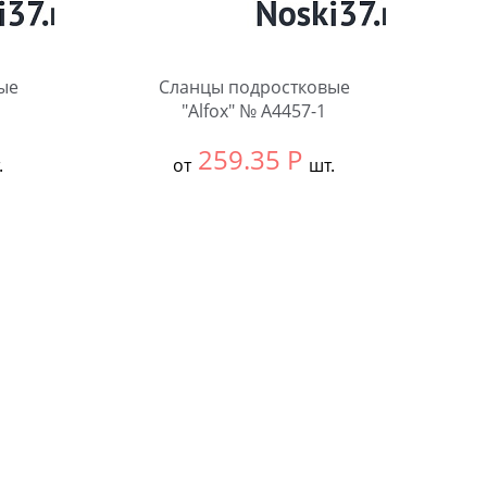
ые
Сланцы подростковые
"Alfox" № A4457-1
259.35
Р
.
от
шт.
Выбрать размер:
ВСЕ
В упаковке:
12 шт.
Количество: