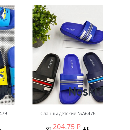
479
Сланцы детские №А6476
204.75
Р
.
от
шт.