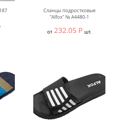
187
Сланцы подростковые
"Alfox" № A4480-1
.
232.05
Р
от
шт.
Выбрать размер:
ВСЕ
В упаковке:
12 шт.
Количество: