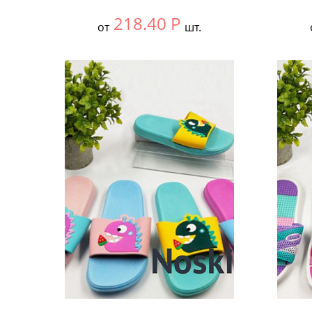
218.40
Р
от
шт.
Выбрать размер:
30-34
Выбра
В упаковке:
12 шт.
В упа
Количество:
Коли