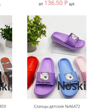
136.50
Р
.
от
шт.
Выбрать размер:
24-27
В упаковке:
12 шт.
Количество:
459
Сланцы детские №А6472