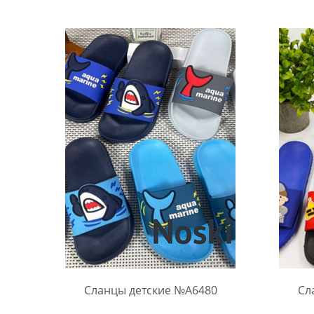
Выбрать размер:
30-34
Выбра
В упаковке:
12 шт.
В упа
Количество:
Коли
Сланцы детские №А6480
Сл