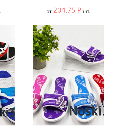
204.75
Р
.
от
шт.
Выбрать размер:
30-34
В упаковке:
12 шт.
Количество: