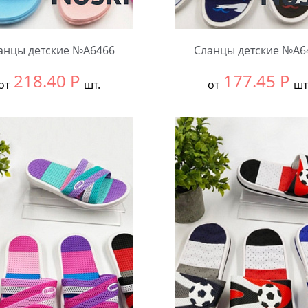
анцы детские №А6466
Сланцы детские №А6
218.40
Р
177.45
Р
от
шт.
от
шт
ть размер:
30-34
Выбрать размер:
30-34
ковке:
12 шт.
В упаковке:
12 шт.
чество:
Количество: