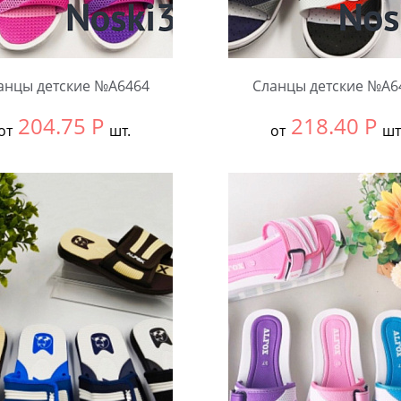
анцы детские №А6464
Сланцы детские №А6
204.75
Р
218.40
Р
от
шт.
от
шт
ть размер:
30-34
Выбрать размер:
30-34
ковке:
12 шт.
В упаковке:
12 шт.
чество:
Количество: