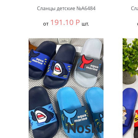
Сланцы детские №А6484
Сл
191.10
Р
от
шт.
Выбрать размер:
30-34
Выбра
В упаковке:
12 шт.
В упа
Количество:
Коли