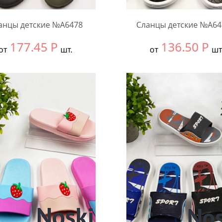
анцы детские №А6478
Сланцы детские №А64
177.45
Р
136.50
Р
от
шт.
от
шт
ть размер:
30-34
Выбрать размер:
24-27
ковке:
12 шт.
В упаковке:
12 шт.
чество:
Количество: