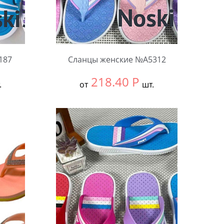
187
Сланцы женские №А5312
218.40
Р
.
от
шт.
Выбрать размер:
36-40
В упаковке:
12 шт.
Количество: