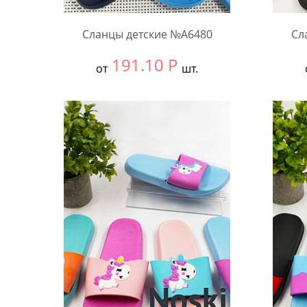
Сланцы детские №А6480
Сл
191.10
Р
от
шт.
Выбрать размер:
30-34
Выбра
В упаковке:
12 шт.
В упа
Количество:
Коли