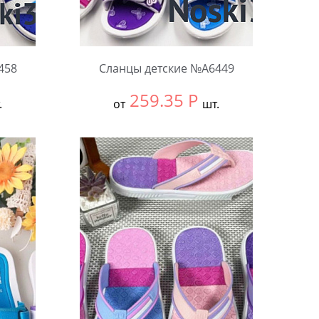
458
Сланцы детские №А6449
259.35
Р
.
от
шт.
Выбрать размер:
30-34
В упаковке:
12 шт.
Количество: