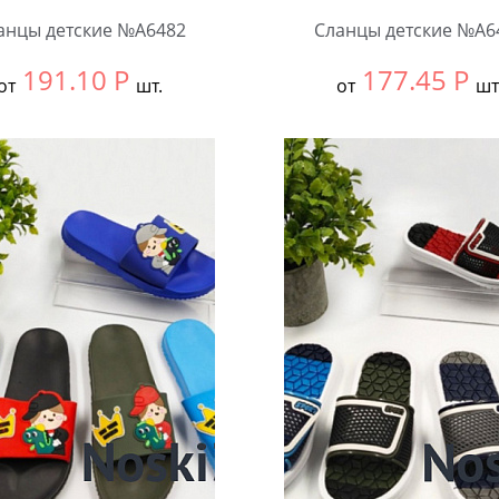
анцы детские №А6482
Сланцы детские №А6
191.10
Р
177.45
Р
от
шт.
от
шт
ть размер:
30-34
Выбрать размер:
24-27
ковке:
12 шт.
В упаковке:
12 шт.
чество:
Количество: