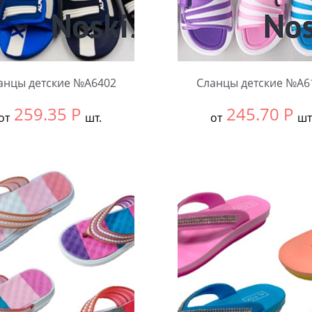
анцы детские №А6402
Сланцы детские №А6
259.35
Р
245.70
Р
от
шт.
от
шт
ть размер:
30-34
Выбрать размер:
24-27
ковке:
12 шт.
В упаковке:
12 шт.
чество:
Количество: