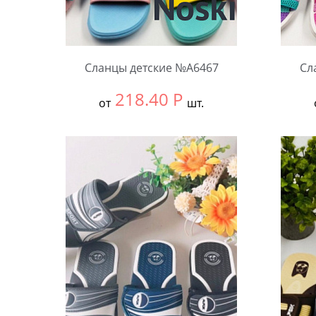
Сланцы детские №А6467
Сл
218.40
Р
от
шт.
Выбрать размер:
30-34
Выбра
В упаковке:
12 шт.
В упа
Количество:
Коли