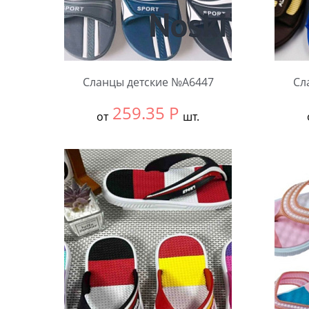
Сланцы детские №А6447
Сл
259.35
Р
от
шт.
Выбрать размер:
30-34
Выбра
В упаковке:
12 шт.
В упа
Количество:
Коли