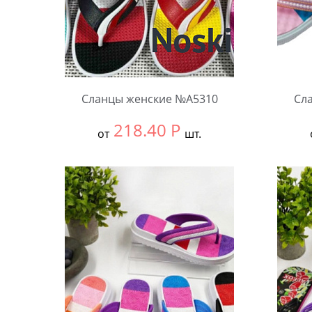
Сланцы женские №А5310
Сл
218.40
Р
от
шт.
Выбрать размер:
36-40
Выбра
В упаковке:
12 шт.
В упа
Количество:
Коли