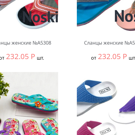
анцы женские №А5308
Сланцы женские №А5
232.05
Р
232.05
Р
от
шт.
от
шт
ть размер:
36-40
Выбрать размер:
36-40
ковке:
12 шт.
В упаковке:
12 шт.
чество:
Количество: