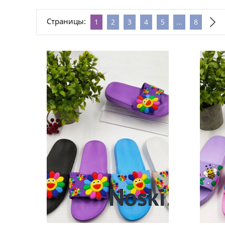
Страницы:
1
2
3
4
5
...
8