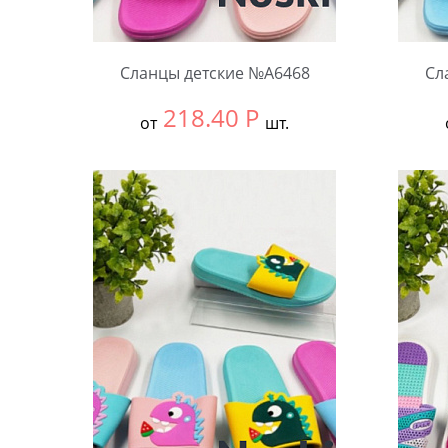
Сланцы детские №А6468
Сл
218.40
Р
от
шт.
Выбрать размер:
30-34
Выбра
В упаковке:
12 шт.
В упа
Количество:
Коли