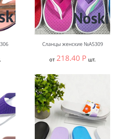
306
Сланцы женские №А5309
218.40
Р
.
от
шт.
Выбрать размер:
36-40
В упаковке:
12 шт.
Количество: