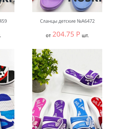
459
Сланцы детские №А6472
204.75
Р
.
от
шт.
Выбрать размер:
30-34
В упаковке:
12 шт.
Количество: