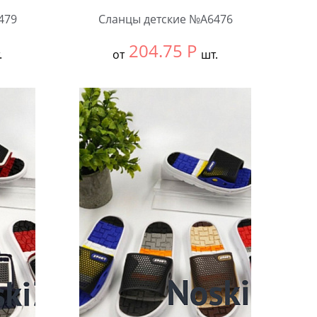
479
Сланцы детские №А6476
204.75
Р
.
от
шт.
Выбрать размер:
30-34
В упаковке:
12 шт.
Количество: