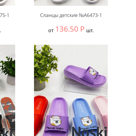
75-1
Сланцы детские №А6473-1
136.50
Р
.
от
шт.
Выбрать размер:
24-27
В упаковке:
12 шт.
Количество: