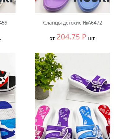
459
Сланцы детские №А6472
204.75
Р
.
от
шт.
Выбрать размер:
30-34
В упаковке:
12 шт.
Количество: