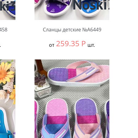
458
Сланцы детские №А6449
259.35
Р
.
от
шт.
Выбрать размер:
30-34
В упаковке:
12 шт.
Количество: