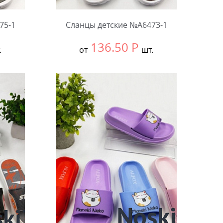
75-1
Сланцы детские №А6473-1
136.50
Р
.
от
шт.
Выбрать размер:
24-27
В упаковке:
12 шт.
Количество: