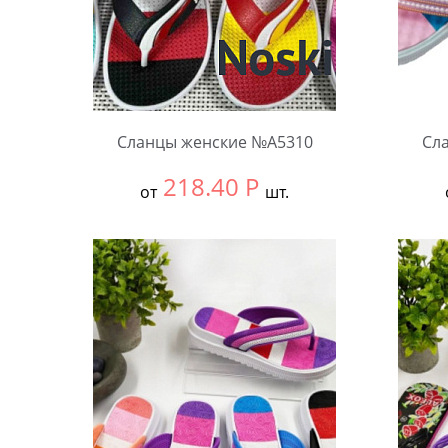
Сланцы женские №А5310
Сл
218.40
Р
от
шт.
Выбрать размер:
36-40
Выбра
В упаковке:
12 шт.
В упа
Количество:
Коли