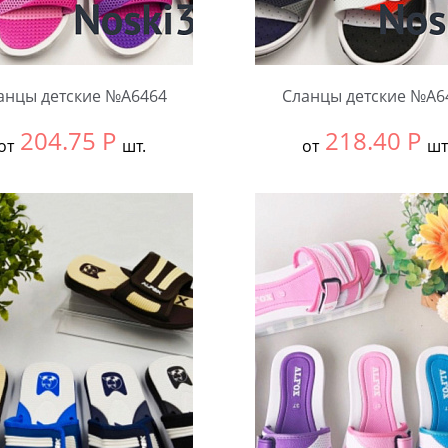
анцы детские №А6464
Сланцы детские №А6
204.75
Р
218.40
Р
от
шт.
от
шт
ть размер:
30-34
Выбрать размер:
30-34
ковке:
12 шт.
В упаковке:
12 шт.
чество:
Количество: