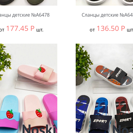
анцы детские №А6478
Сланцы детские №А64
177.45
Р
136.50
Р
от
шт.
от
шт
ть размер:
30-34
Выбрать размер:
24-27
ковке:
12 шт.
В упаковке:
12 шт.
чество:
Количество: