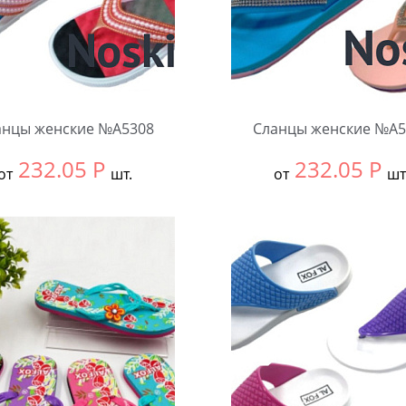
анцы женские №А5308
Сланцы женские №А5
232.05
Р
232.05
Р
от
шт.
от
шт
ть размер:
36-40
Выбрать размер:
36-40
ковке:
12 шт.
В упаковке:
12 шт.
чество:
Количество: