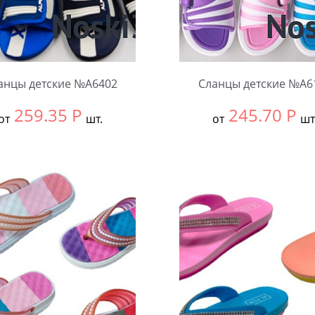
анцы детские №А6402
Сланцы детские №А6
259.35
Р
245.70
Р
от
шт.
от
шт
ть размер:
30-34
Выбрать размер:
24-27
ковке:
12 шт.
В упаковке:
12 шт.
чество:
Количество: