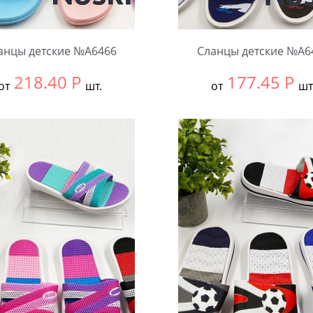
анцы детские №А6466
Сланцы детские №А6
218.40
Р
177.45
Р
от
шт.
от
шт
ть размер:
30-34
Выбрать размер:
30-34
ковке:
12 шт.
В упаковке:
12 шт.
чество:
Количество: