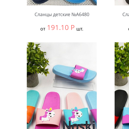
Сланцы детские №А6480
Сл
191.10
Р
от
шт.
Выбрать размер:
30-34
Выбра
В упаковке:
12 шт.
В упа
Количество:
Коли