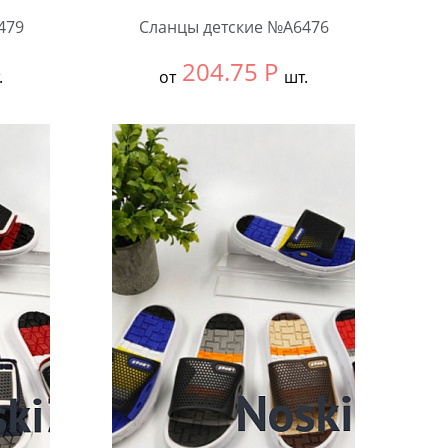
479
Сланцы детские №А6476
204.75
Р
.
от
шт.
Выбрать размер:
30-34
В упаковке:
12 шт.
Количество: