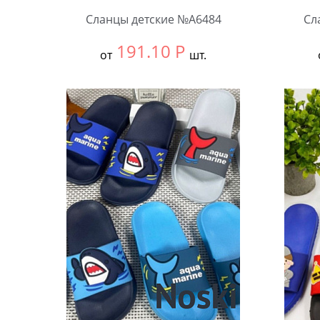
Сланцы детские №А6484
Сл
191.10
Р
от
шт.
Выбрать размер:
30-34
Выбра
В упаковке:
12 шт.
В упа
Количество:
Коли