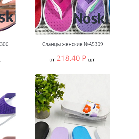
306
Сланцы женские №А5309
218.40
Р
.
от
шт.
Выбрать размер:
36-40
В упаковке:
12 шт.
Количество: