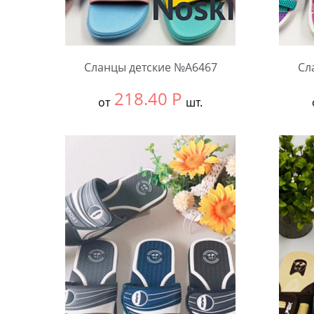
Сланцы детские №А6467
Сл
218.40
Р
от
шт.
Выбрать размер:
30-34
Выбра
В упаковке:
12 шт.
В упа
Количество:
Коли