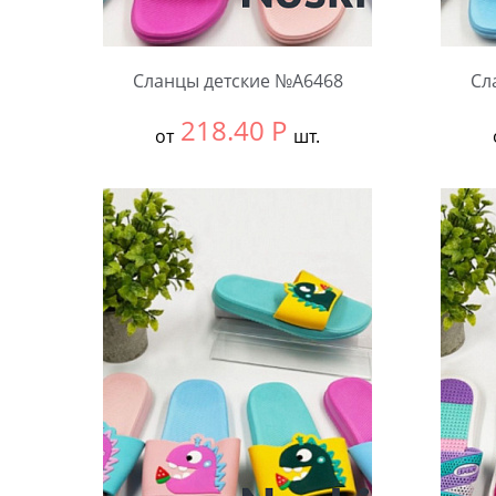
Сланцы детские №А6468
Сл
218.40
Р
от
шт.
Выбрать размер:
30-34
Выбра
В упаковке:
12 шт.
В упа
Количество:
Коли