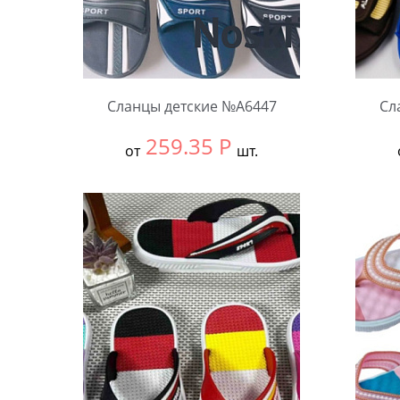
Сланцы детские №А6447
Сл
259.35
Р
от
шт.
Выбрать размер:
30-34
Выбра
В упаковке:
12 шт.
В упа
Количество:
Коли