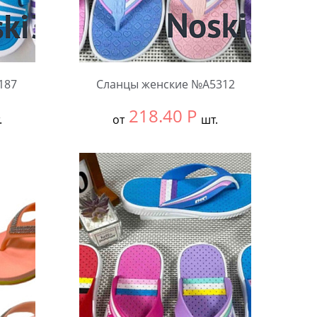
187
Сланцы женские №А5312
218.40
Р
.
от
шт.
Выбрать размер:
36-40
В упаковке:
12 шт.
Количество: