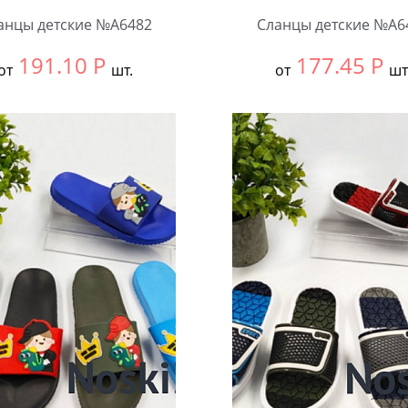
анцы детские №А6482
Сланцы детские №А6
191.10
Р
177.45
Р
от
шт.
от
шт
ть размер:
30-34
Выбрать размер:
24-27
ковке:
12 шт.
В упаковке:
12 шт.
чество:
Количество: