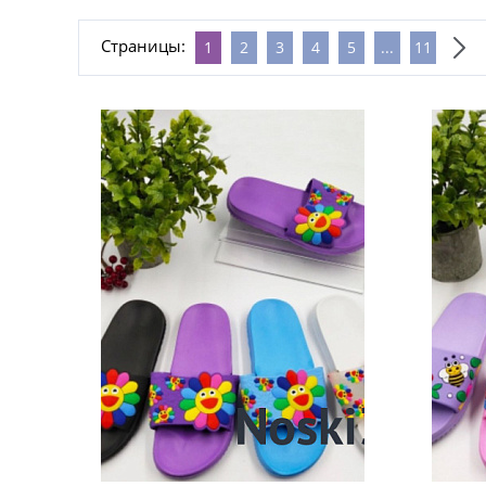
Страницы:
1
2
3
4
5
...
11