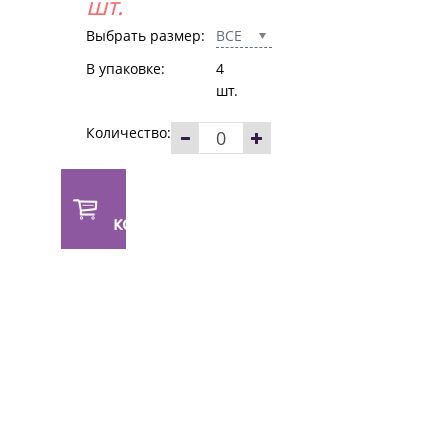
шт.
Выбрать размер:
ВСЕ
В упаковке:
4
шт.
Количество:
В
корзину