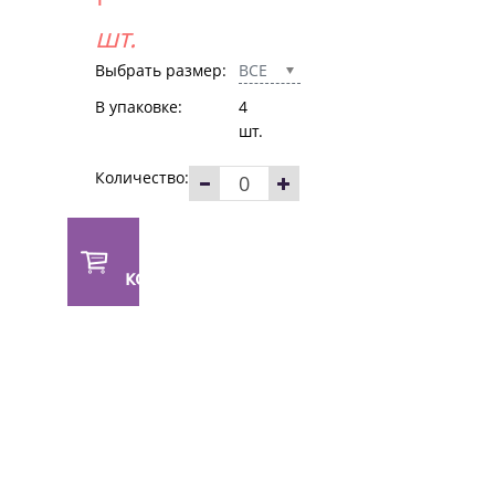
шт.
Выбрать размер:
ВСЕ
В упаковке:
4
шт.
Количество:
В
корзину