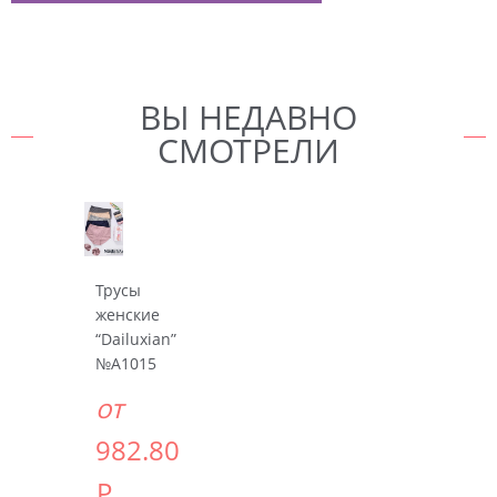
ВЫ НЕДАВНО
СМОТРЕЛИ
Трусы
женские
“Dailuxian”
№A1015
от
982.80
Р