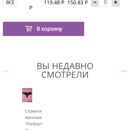
119.48 Р
150.83 Р
ВСЕ
Р
В корзину
ВЫ НЕДАВНО
СМОТРЕЛИ
Стринги
женские
"Panbao"