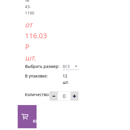
№
43-
1190
от
116.03
Р
шт.
Выбрать размер:
ВСЕ
В упаковке:
12
шт.
Количество:
В
корзину