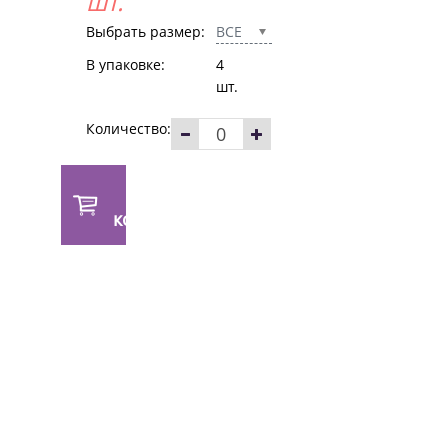
шт.
Выбрать размер:
ВСЕ
В упаковке:
4
шт.
Количество:
В
корзину