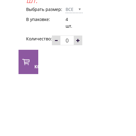
шт.
Выбрать размер:
ВСЕ
В упаковке:
4
шт.
Количество:
В
корзину