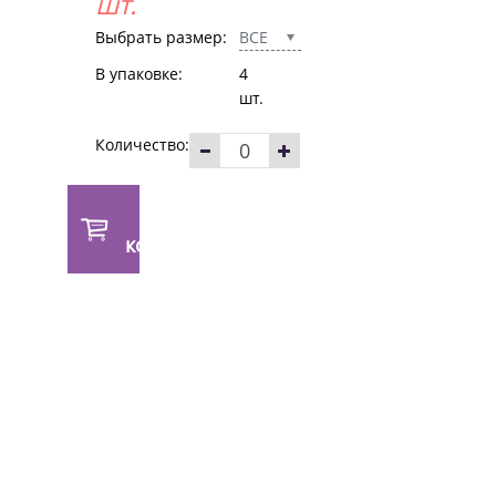
шт.
Выбрать размер:
ВСЕ
В упаковке:
4
шт.
Количество:
В
корзину