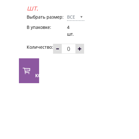
шт.
Выбрать размер:
ВСЕ
В упаковке:
4
шт.
Количество:
В
корзину