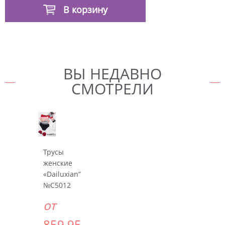
В корзину
ВЫ НЕДАВНО
СМОТРЕЛИ
Трусы
женские
«Dailuxian”
№C5012
от
859.95