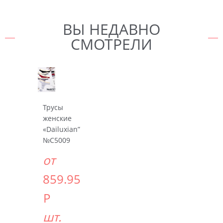
ВЫ НЕДАВНО
СМОТРЕЛИ
Трусы
женские
«Dailuxian”
№C5009
от
859.95
Р
шт.