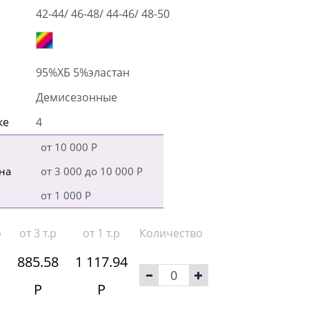
42-44/ 46-48/ 44-46/ 48-50
95%ХБ 5%эластан
Демисезонные
ке
4
от 10 000 Р
на
от 3 000 до 10 000 Р
от 1 000 Р
р
от 3 т.р
от 1 т.р
Количество
885.58
1 117.94
Р
Р