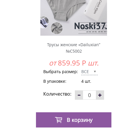
Трусы женские «Dailuxian”
№C5002
от
859.95
Р
шт.
Выбрать размер:
ВСЕ
В упаковке:
4 шт.
Количество:
В корзину