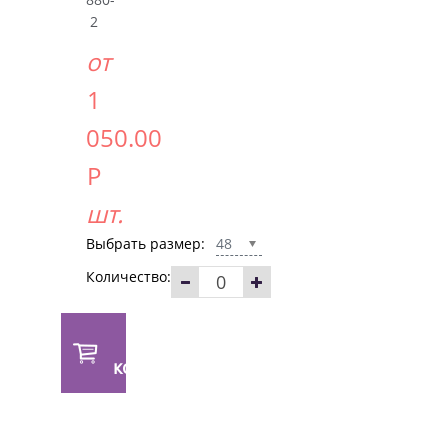
2
от
1
050.00
Р
шт.
Выбрать размер:
48
Количество:
В
корзину