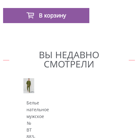
В корзину
ВЫ НЕДАВНО
СМОТРЕЛИ
Белье
нательное
мужское
№
BT
883-