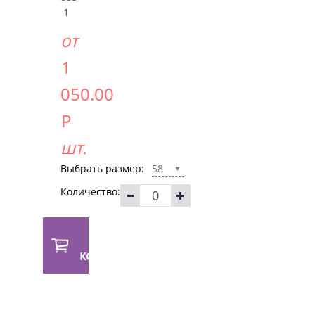
1
от
1
050.00
Р
шт.
Выбрать размер:
58
Количество:
В
корзину