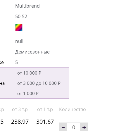
Multibrend
50-52
null
Демисезонные
ке
5
от 10 000 Р
на
от 3 000 до 10 000 Р
от 1 000 Р
.р
от 3 т.р
от 1 т.р
Количество
05
238.97
301.67