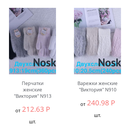
Выбрать размер:
null
В упаковке:
12
В упаковке:
12
шт.
шт.
Количество:
Количество:
Перчатки
Варежки женские
женские
"Виктория" N910
"Виктория" N913
240.98
Р
от
212.63
Р
от
шт.
шт.
Выбрать размер:
null