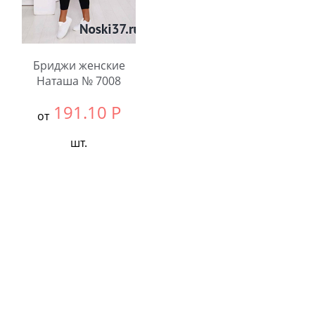
Бриджи женские
Наташа № 7008
191.10
Р
от
шт.
Выбрать размер:
42-
48
Количество: