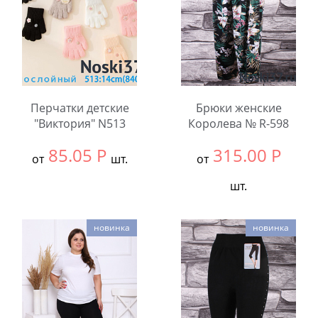
Перчатки детские
Брюки женские
"Виктория" N513
Королева № R-598
85.05
Р
315.00
Р
от
шт.
от
шт.
Выбрать размер:
null
В упаковке:
12
Выбрать размер:
Едины
шт.
новинка
новинка
В упаковке:
6
шт.
Количество:
Количество: