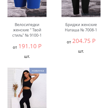
Велосипедки
Бриджи женские
женские " Твой
Наташа № 7008-1
стиль" № 9100-1
204.75
Р
от
191.10
Р
от
шт.
шт.
Выбрать размер:
46-
Выбрать размер:
42-
52
новинка
48
Количество:
В упаковке:
3
шт.
Количество: