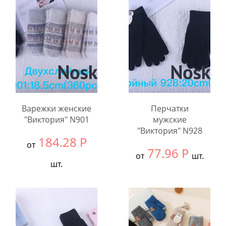
шт.
Количество:
Количество:
Варежки женские
Перчатки
"Виктория" N901
мужские
"Виктория" N928
184.28
Р
от
77.96
Р
от
шт.
шт.
Выбрать размер:
null
Выбрать размер:
null
В упаковке:
12
В упаковке:
12
шт.
шт.
Количество: