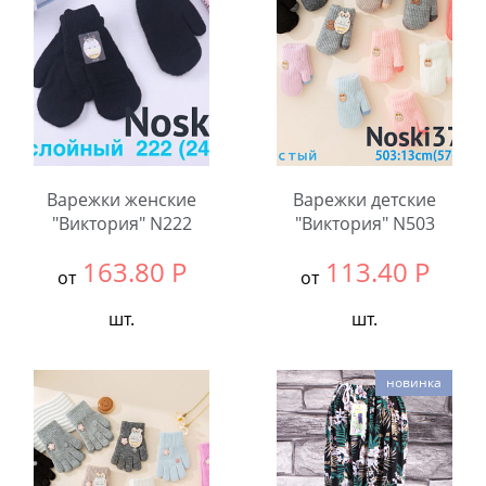
Количество:
Варежки женские
Варежки детские
"Виктория" N222
"Виктория" N503
163.80
Р
113.40
Р
от
от
шт.
шт.
Выбрать размер:
null
Выбрать размер:
null
новинка
В упаковке:
12
В упаковке:
12
шт.
шт.
Количество:
Количество: