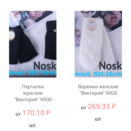
Выбрать размер:
null
Выбрать размер:
null
В упаковке:
12
В упаковке:
12
шт.
шт.
Количество:
Количество:
Перчатки
Варежки женские
мужские
"Виктория" N926
"Виктория" N930
269.33
Р
от
170.10
Р
от
шт.
шт.
Выбрать размер:
null