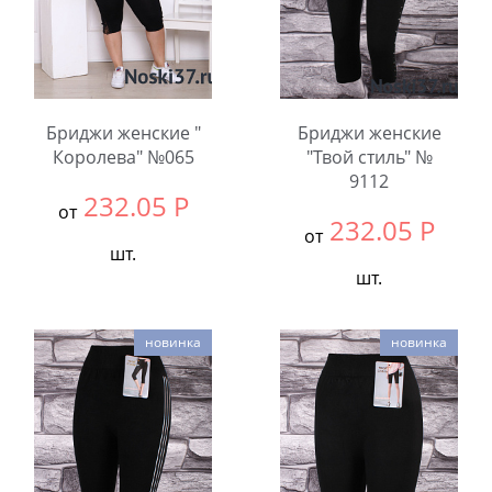
Бриджи женские "
Бриджи женские
Королева" №065
"Твой стиль" №
9112
232.05
Р
от
232.05
Р
от
шт.
шт.
Выбрать размер:
ВСЕ
Выбрать размер:
42-
В упаковке:
4
новинка
новинка
48
шт.
Количество:
Количество: