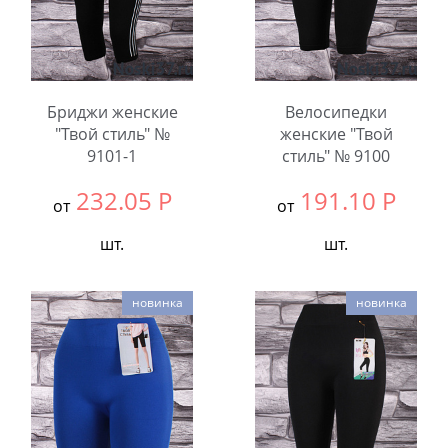
Бриджи женские
Велосипедки
"Твой стиль" №
женские "Твой
9101-1
стиль" № 9100
232.05
Р
191.10
Р
от
от
шт.
шт.
Выбрать размер:
42-
Выбрать размер:
42-
новинка
новинка
48
48
Количество:
Количество: