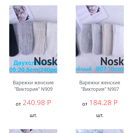
Выбрать размер:
null
В упаковке:
12
В упаковке:
12
шт.
шт.
Количество:
Количество:
Варежки женские
Варежки женские
"Виктория" N909
"Виктория" N907
240.98
Р
184.28
Р
от
от
шт.
шт.
Выбрать размер:
null
Выбрать размер:
null