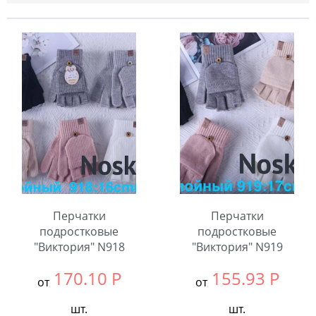
Перчатки
Перчатки
подростковые
подростковые
"Виктория" N918
"Виктория" N919
170.10
Р
155.93
Р
от
от
шт.
шт.