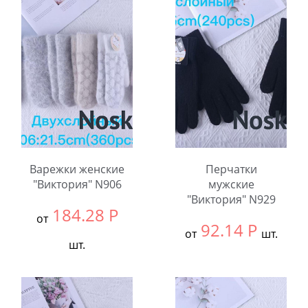
В упаковке:
12
В упаковке:
12
шт.
шт.
Количество:
Количество:
Варежки женские
Перчатки
"Виктория" N906
мужские
"Виктория" N929
184.28
Р
от
92.14
Р
от
шт.
шт.
Выбрать размер:
null
Выбрать размер:
null
В упаковке:
12
В упаковке:
12
шт.