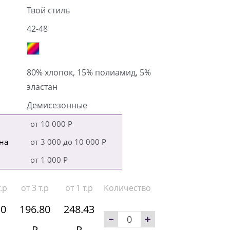
Твой стиль
42-48
80% хлопок, 15% полиамид, 5%
эластан
Демисезонные
от 10 000 Р
на
от 3 000 до 10 000 Р
от 1 000 Р
.р
от 3 т.р
от 1 т.р
Количество
10
196.80
248.43
Р
Р