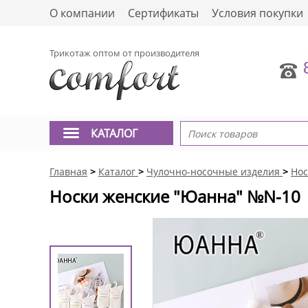
О компании
Сертификаты
Условия покупки
Трикотаж оптом от производителя
КАТАЛОГ
Главная
>
Каталог
>
Чулочно-носочные изделия
>
Нос
Носки женские "Юанна" №N-10