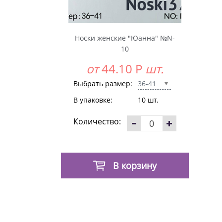
Носки женские "Юанна" №N-
10
от
44.10
Р
шт.
Выбрать размер:
36-41
В упаковке:
10 шт.
Количество:
В корзину