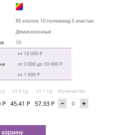
85 хлопок 10 полиамид 5 эластан
Демисезонные
ке
10
от 10 000 Р
на
от 3 000 до 10 000 Р
от 1 000 Р
т.р
от 3 т.р
от 1 т.р
Количество
 Р
45.41 Р
57.33 Р
 корзину