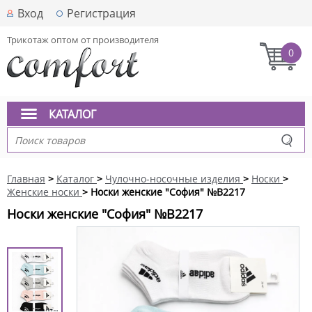
Вход
Регистрация
Трикотаж оптом от производителя
0
КАТАЛОГ
Главная
>
Каталог
>
Чулочно-носочные изделия
>
Носки
>
Женские носки
> Носки женские "София" №В2217
Носки женские "София" №В2217