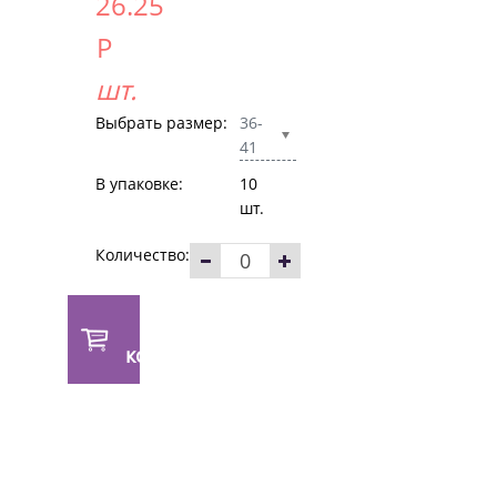
26.25
Р
шт.
Выбрать размер:
36-
41
В упаковке:
10
шт.
Количество:
В
корзину