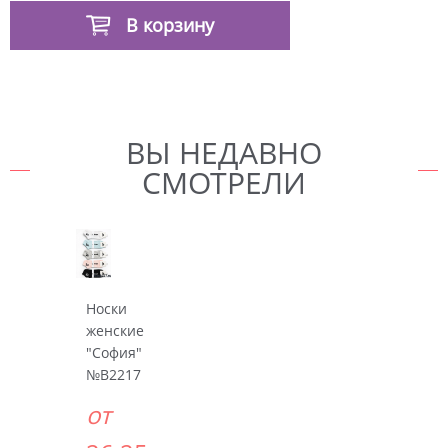
В корзину
ВЫ НЕДАВНО
СМОТРЕЛИ
Носки
женские
"София"
№В2217
от