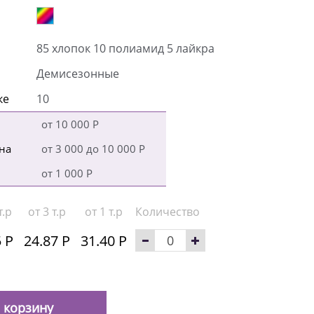
85 хлопок 10 полиамид 5 лайкра
Демисезонные
ке
10
от 10 000 Р
на
от 3 000 до 10 000 Р
от 1 000 Р
т.р
от 3 т.р
от 1 т.р
Количество
 Р
24.87 Р
31.40 Р
 корзину