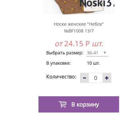
Носки женские "Небох"
№BF1008 13/7
от
24.15
Р
шт.
Выбрать размер:
36-41
В упаковке:
10 шт.
Количество:
В корзину