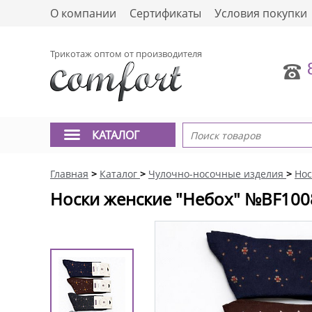
О компании
Сертификаты
Условия покупки
Трикотаж оптом от производителя
КАТАЛОГ
Главная
>
Каталог
>
Чулочно-носочные изделия
>
Нос
Носки женские "Небох" №BF100