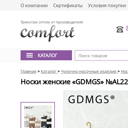
О компании
Сертификаты
Условия покупки
Трикотаж оптом от производителя
КАТАЛОГ
Главная
>
Каталог
>
Чулочно-носочные изделия
>
Нос
Носки женские «GDMGS» №AL22