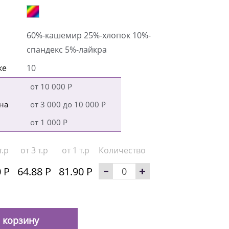
60%-кашемир 25%-хлопок 10%-
спандекс 5%-лайкра
ке
10
от 10 000 Р
на
от 3 000 до 10 000 Р
от 1 000 Р
т.р
от 3 т.р
от 1 т.р
Количество
 Р
64.88 Р
81.90 Р
 корзину