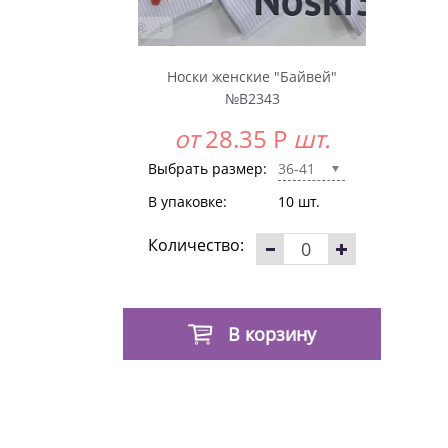
Носки женские "Байвей"
№В2343
от
28.35
Р
шт.
Выбрать размер:
36-41
В упаковке:
10 шт.
Количество:
В корзину