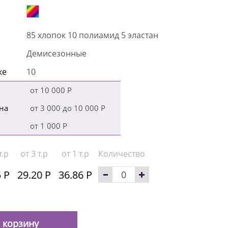
85 хлопок 10 полиамид 5 эластан
Демисезонные
ке
10
от 10 000 Р
на
от 3 000 до 10 000 Р
от 1 000 Р
т.р
от 3 т.р
от 1 т.р
Количество
 Р
29.20 Р
36.86 Р
 корзину