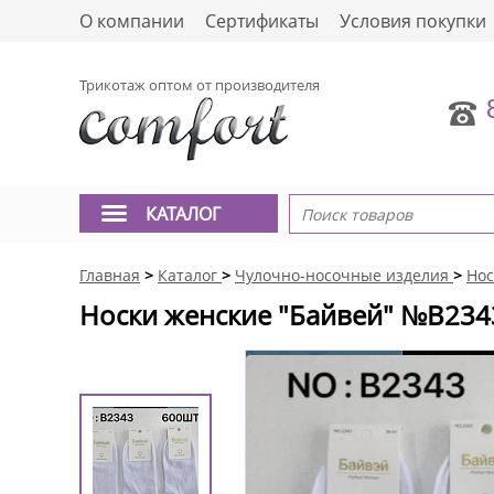
О компании
Сертификаты
Условия покупки
Трикотаж оптом от производителя
КАТАЛОГ
Главная
>
Каталог
>
Чулочно-носочные изделия
>
Нос
Носки женские "Байвей" №В234