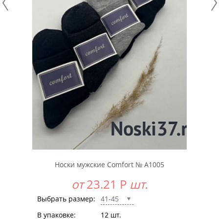
Носки мужские Comfort № A1005
от
23.21
Р
шт.
Выбрать размер:
41-45
В упаковке:
12 шт.