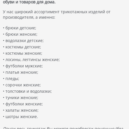
обуви и товаров для дома.
У нас широкий ассортимент трикотажных изделий от
производителя, а именно:
• брюки детские;
• брюки женские;
• водолазки детские;
• костюмы детские;
• костюмы женские;
• лосины, леггинсы женские;
• футболки мужские;
• платья женские;
• пледы;
• сорочки женские;
• толстовки и водолазки;
• туники женские;
• футболки женские;
• халаты женские;
• шотры женские.
Почти весь трикотаж Вы можете приобрести поштучно (без