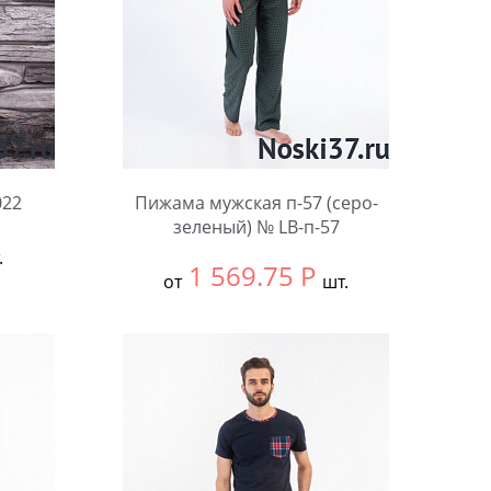
022
Пижама мужская п-57 (cеро-
зеленый) № LB-п-57
.
1 569.75
Р
от
шт.
Выбрать размер:
58
Количество: