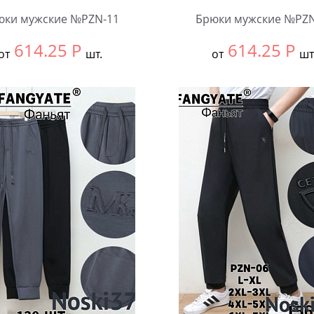
юки мужские №PZN-11
Брюки мужские №PZN
614.25
Р
614.25
Р
от
шт.
от
шт
ть размер:
ВСЕ
Выбрать размер:
ВСЕ
ковке:
4 шт.
В упаковке:
5 шт.
чество:
Количество: