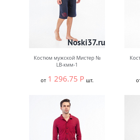
Костюм мужской Мистер №
Кос
LB-кмм-1
1 296.75
Р
от
шт.
о
Выбрать размер:
58
Выбра
Количество:
Коли