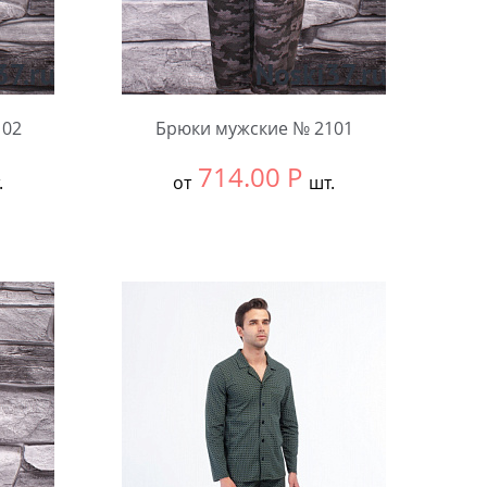
102
Брюки мужские № 2101
714.00
Р
.
от
шт.
Выбрать размер:
ВСЕ
В упаковке:
5 шт.
Количество: