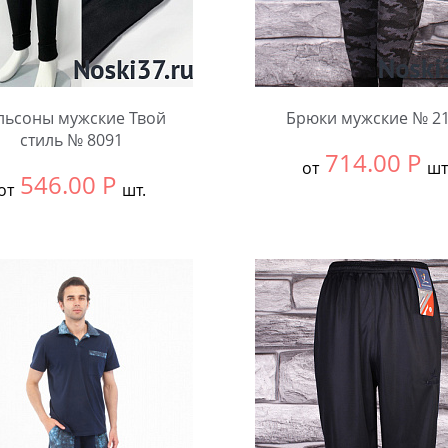
льсоны мужские Твой
Брюки мужские № 2
стиль № 8091
714.00
Р
от
шт
546.00
Р
от
шт.
Выбрать размер:
ВСЕ
ть размер:
Единый
В упаковке:
5 шт.
чество:
Количество: