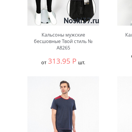
Кальсоны мужские
Ка
бесшовные Твой стиль №
A8265
313.95
Р
от
шт.
Выбра
Выбрать размер:
Единый
Коли
Количество: