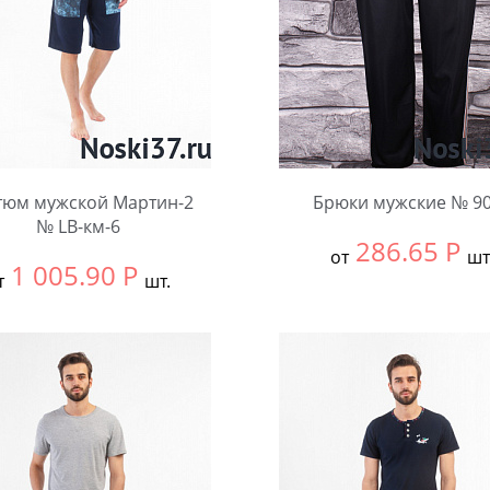
тюм мужской Мартин-2
Брюки мужские № 9
№ LB-км-6
286.65
Р
от
шт
1 005.90
Р
т
шт.
Выбрать размер:
ВСЕ
ть размер:
58
В упаковке:
5 шт.
чество:
Количество: