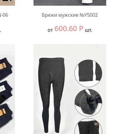
-06
Брюки мужские №Y5002
600.60
Р
.
от
шт.
Выбрать размер:
ВСЕ
В упаковке:
4 шт.
Количество: