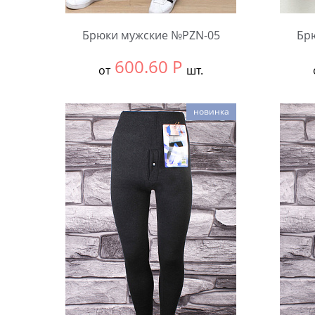
Брюки мужские №PZN-05
Бр
600.60
Р
от
шт.
Выбрать размер:
ВСЕ
Выбра
новинка
В упаковке:
5 шт.
В упа
Количество:
Коли