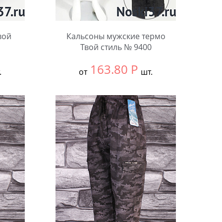
вой
Кальсоны мужские термо
Твой стиль № 9400
163.80
Р
.
от
шт.
й
Выбрать размер:
Единый
Количество: