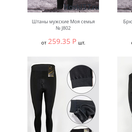
Штаны мужские Моя семья
Брю
№ J802
259.35
Р
от
шт.
Выбрать размер:
44-48
Выбра
Количество:
В упа
Коли