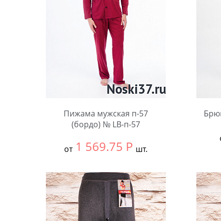
Пижама мужская п-57
Брю
(бордо) № LB-п-57
1 569.75
Р
от
шт.
Выбра
Выбрать размер:
58
Коли
Количество: