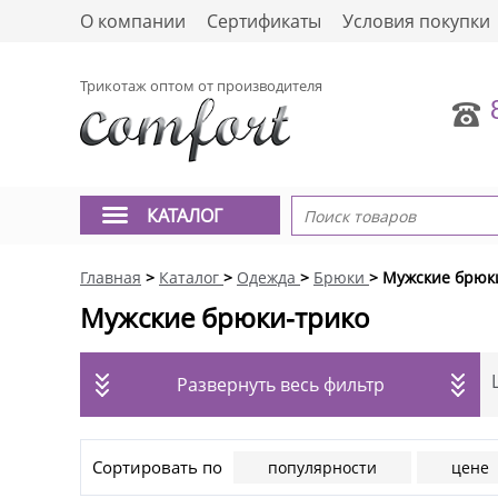
О компании
Сертификаты
Условия покупки
Трикотаж оптом от производителя
КАТАЛОГ
Главная
>
Каталог
>
Одежда
>
Брюки
> Мужские брюк
Мужские брюки-трико
Развернуть весь фильтр
Сортировать по
популярности
цене