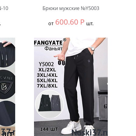
-10
Брюки мужские №Y5003
600.60
Р
.
от
шт.
Выбрать размер:
ВСЕ
В упаковке:
4 шт.
Количество: