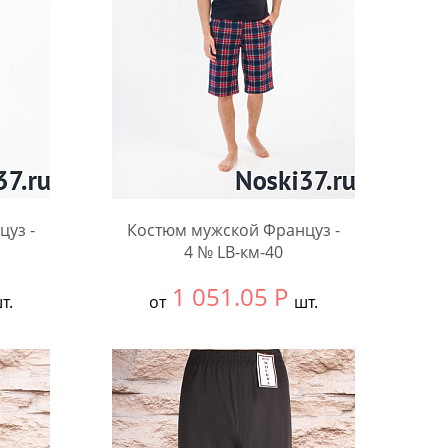
уз -
Костюм мужской Француз -
4 № LB-км-40
1 051.05
Р
т.
от
шт.
Выбрать размер:
58
Количество: