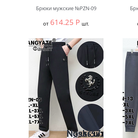
Брюки мужские №PZN-09
Бр
614.25
Р
от
шт.
Выбрать размер:
ВСЕ
Выбра
В упаковке:
5 шт.
В упа
Количество:
Коли