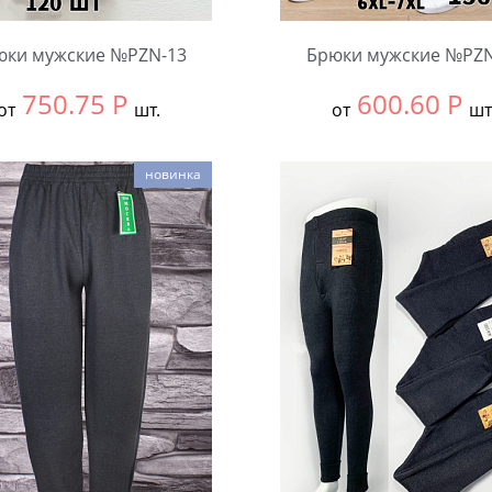
юки мужские №PZN-13
Брюки мужские №PZN
750.75
Р
600.60
Р
от
шт.
от
шт
ть размер:
ВСЕ
Выбрать размер:
ВСЕ
новинка
ковке:
4 шт.
В упаковке:
5 шт.
чество:
Количество: