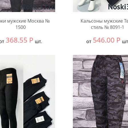
ки мужские Москва №
Кальсоны мужские Т
1500
стиль № 8091-1
368.55
Р
546.00
Р
от
шт.
от
шт
ть размер:
ВСЕ
Выбрать размер:
Едины
ковке:
10 шт.
Количество:
чество: