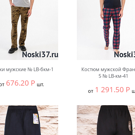
ки мужские № LB-бкм-1
Костюм мужской Франц
5 № LB-км-41
676.20
Р
от
шт.
1 291.50
Р
от
ш
ть размер:
58
Выбрать размер:
58
чество:
Количество: