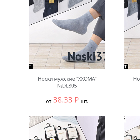
Носки мужские "XXOMA"
Но
№DL805
38.33
Р
от
шт.
Выбрать размер:
null
Выбра
В упаковке:
10 шт.
В упа
Количество:
Коли