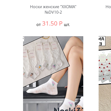
Носки женские "XXOMA"
Но
№DV10-2
31.50
Р
от
шт.
Выбрать размер:
null
Выбра
В упаковке:
10 шт.
В упа
Количество:
Коли