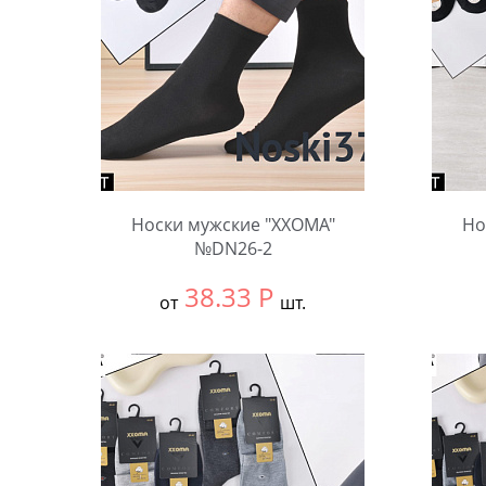
Носки мужские "XXOMA"
Но
№DN26-2
38.33
Р
от
шт.
Выбрать размер:
null
Выбра
В упаковке:
10 шт.
В упа
Количество:
Коли