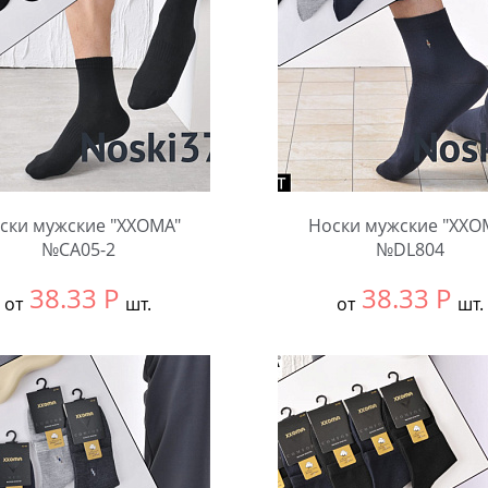
ски мужские "XXOMA"
Носки мужские "XXO
№CA05-2
№DL804
38.33
Р
38.33
Р
от
шт.
от
шт.
ть размер:
null
Выбрать размер:
null
ковке:
10 шт.
В упаковке:
10 шт.
чество:
Количество: