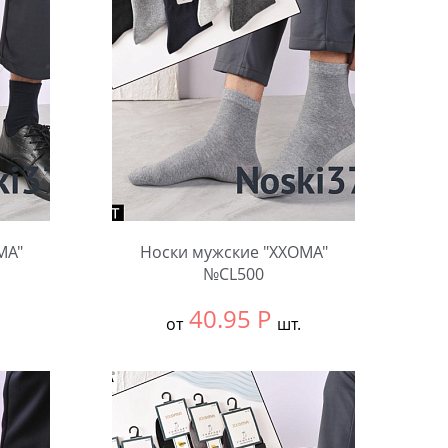
MA"
Носки мужские "XXOMA"
№CL500
40.95
Р
от
шт.
Выбрать размер:
null
В упаковке:
10 шт.
Количество: