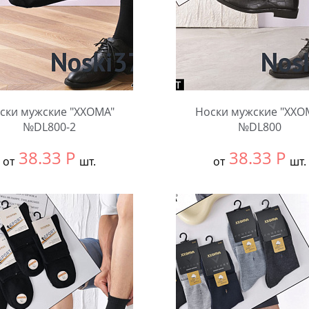
ски мужские "XXOMA"
Носки мужские "XXO
№DL800-2
№DL800
38.33
Р
38.33
Р
от
шт.
от
шт.
ть размер:
null
Выбрать размер:
null
ковке:
10 шт.
В упаковке:
10 шт.
чество:
Количество: