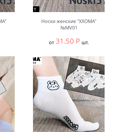
MA"
Носки женские "XXOMA"
№MV01
31.50
Р
от
шт.
Выбрать размер:
null
В упаковке:
10 шт.
Количество: