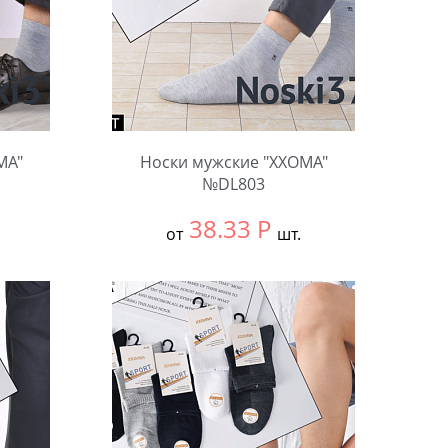
MA"
Носки мужские "XXOMA"
№DL803
38.33
Р
от
шт.
Выбрать размер:
null
В упаковке:
10 шт.
Количество: