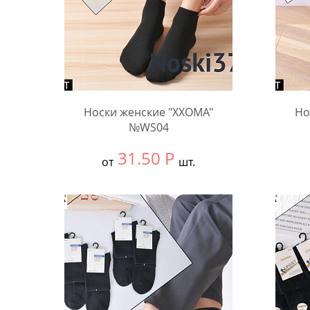
Носки женские "XXOMA"
Но
№WS04
31.50
Р
от
шт.
Выбрать размер:
null
Выбра
В упаковке:
10 шт.
В упа
Количество:
Коли