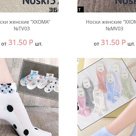
ски женские "XXOMA"
Носки женские "XXO
№TV03
№MV03
31.50
Р
31.50
Р
от
шт.
от
шт.
ть размер:
null
Выбрать размер:
null
ковке:
10 шт.
В упаковке:
10 шт.
чество:
Количество: