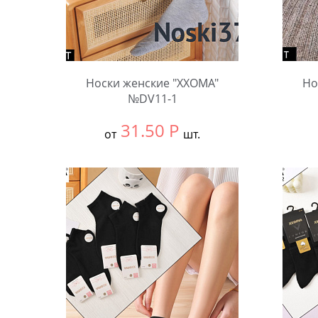
Носки женские "XXOMA"
Но
№DV11-1
31.50
Р
от
шт.
Выбрать размер:
null
Выбра
В упаковке:
10 шт.
В упа
Количество:
Коли