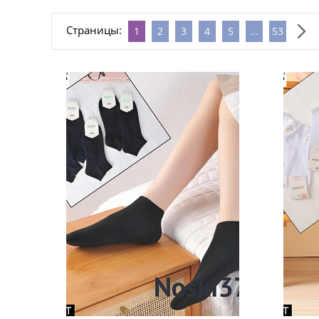
Страницы:
1
2
3
4
5
...
53