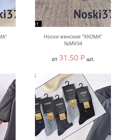
MA"
Носки женские "XXOMA"
№MV04
31.50
Р
от
шт.
Выбрать размер:
null
В упаковке:
10 шт.
Количество: