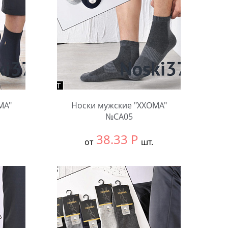
MA"
Носки мужские "XXOMA"
№CA05
38.33
Р
от
шт.
Выбрать размер:
null
В упаковке:
10 шт.
Количество: