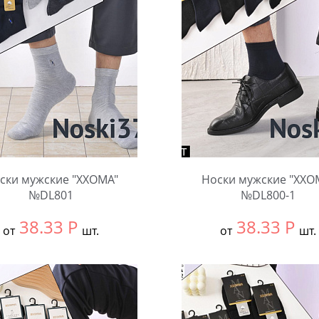
ски мужские "XXOMA"
Носки мужские "XXO
№DL801
№DL800-1
38.33
Р
38.33
Р
от
шт.
от
шт.
ть размер:
null
Выбрать размер:
null
ковке:
10 шт.
В упаковке:
10 шт.
чество:
Количество: