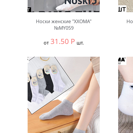
Носки женские "XXOMA"
Но
№MY059
31.50
Р
от
шт.
Выбрать размер:
null
Выбра
В упаковке:
10 шт.
В упа
Количество:
Коли