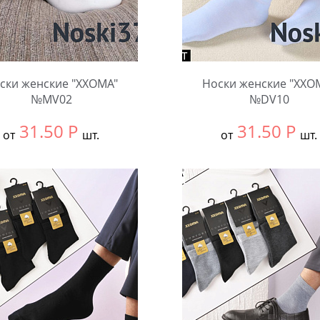
ски женские "XXOMA"
Носки женские "XXO
№MV02
№DV10
31.50
Р
31.50
Р
от
шт.
от
шт.
ть размер:
null
Выбрать размер:
null
ковке:
10 шт.
В упаковке:
10 шт.
чество:
Количество: