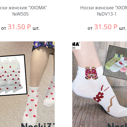
ски женские "XXOMA"
Носки женские "XXO
№WS05
№DV13-1
31.50
Р
31.50
Р
от
шт.
от
шт.
ть размер:
null
Выбрать размер:
null
ковке:
10 шт.
В упаковке:
10 шт.
чество:
Количество: