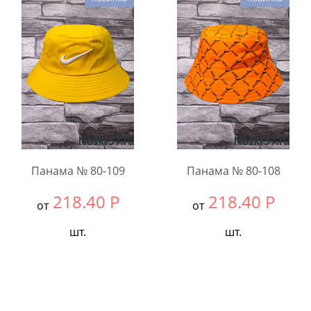
В упаковке:
5
В упаковке:
5
шт.
шт.
Количество:
Количество:
Панама № 80-109
Панама № 80-108
218.40
Р
218.40
Р
от
от
шт.
шт.
Выбрать размер:
Единый
Выбрать размер:
Едины
В упаковке:
5
В упаковке:
5
шт.
шт.