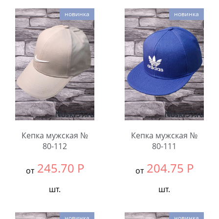
Выбрать размер:
Единый
Выбрать размер:
Едины
новинка
новинка
В упаковке:
5
В упаковке:
5
шт.
шт.
Количество:
Количество:
Кепка мужская №
Кепка мужская №
80-112
80-111
245.70
Р
204.75
Р
от
от
шт.
шт.
Выбрать размер:
Единый
Выбрать размер:
Едины
новинка
новинка