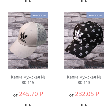
шт.
шт.
Выбрать размер:
54-
Выбрать размер:
54-
новинка
новинка
56
56
В упаковке:
5
В упаковке:
5
шт.
шт.
Количество:
Количество:
Кепка мужская №
Кепка мужская №
80-115
80-113
245.70
Р
232.05
Р
от
от
шт.
шт.