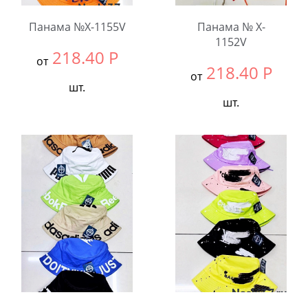
Панама №X-1155V
Панама № X-
1152V
218.40
Р
от
218.40
Р
от
шт.
шт.
Выбрать размер:
52-
54
Выбрать размер:
52
В упаковке:
5
В упаковке:
5
шт.
шт.
Количество:
Количество: