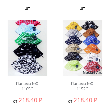
шт.
шт.
Выбрать размер:
54-
Выбрать размер:
54-
56
56
В упаковке:
5
В упаковке:
5
шт.
шт.
Количество:
Количество:
Панама №X-
Панама №X-
1165G
1152G
218.40
Р
218.40
Р
от
от