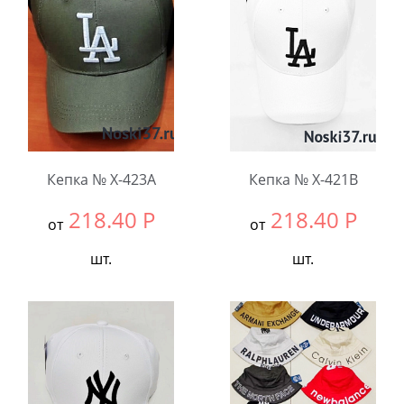
Количество:
Количество:
Кепка № X-423A
Кепка № X-421B
218.40
Р
218.40
Р
от
от
шт.
шт.
Выбрать размер:
null
Выбрать размер:
null
В упаковке:
5
В упаковке:
5
шт.
шт.
Количество:
Количество: