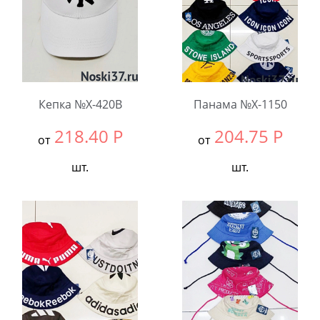
Кепка №X-420B
Панама №X-1150
218.40
Р
204.75
Р
от
от
шт.
шт.
Выбрать размер:
null
Выбрать размер:
54-
56
В упаковке:
5
шт.
В упаковке:
5
шт.
Количество:
Количество: