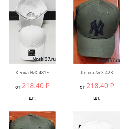
В упаковке:
5
В упаковке:
5
шт.
шт.
Количество:
Количество:
Кепка №X-481E
Кепка № X-423
218.40
Р
218.40
Р
от
от
шт.
шт.
Выбрать размер:
null
Выбрать размер:
null
В упаковке:
5
В упаковке:
5
шт.
шт.