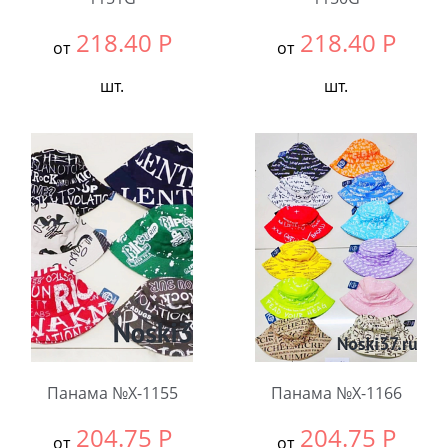
218.40
Р
218.40
Р
от
от
шт.
шт.
Выбрать размер:
54-
Выбрать размер:
54-
56
56
В упаковке:
5
В упаковке:
5
шт.
шт.
Количество:
Количество:
Панама №X-1155
Панама №X-1166
204.75
Р
204.75
Р
от
от