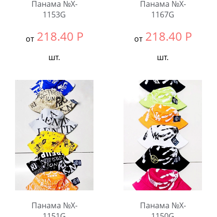
Панама №X-
Панама №X-
1153G
1167G
218.40
Р
218.40
Р
от
от
шт.
шт.
Выбрать размер:
54-
Выбрать размер:
54-
56
56
В упаковке:
5
В упаковке:
5
шт.
шт.
Количество:
Количество:
Панама №X-
Панама №X-
1151G
1150G