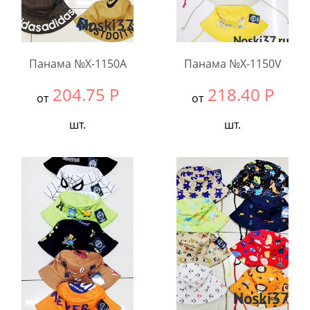
Панама №X-1150A
Панама №X-1150V
204.75
Р
218.40
Р
от
от
шт.
шт.
Выбрать размер:
54-
Выбрать размер:
52-
56
54
В упаковке:
5
В упаковке:
5
шт.
шт.
Количество:
Количество: