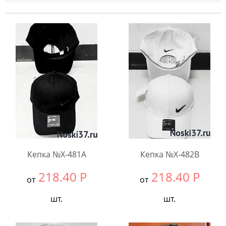
Кепка №X-481A
Кепка №X-482B
218.40
Р
218.40
Р
от
от
шт.
шт.
Выбрать размер:
null
Выбрать размер:
null