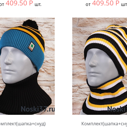
409.50
Р
409.50
Р
от
шт.
от
шт
ть размер:
Единый
Выбрать размер:
Едины
ковке:
5 шт.
В упаковке:
5 шт.
чество:
Количество:
мплект(шапка+снуд)
Комплект(шапка+сн