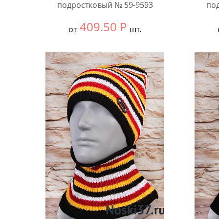
подростковый № 59-9593
по
409.50
Р
от
шт.
Выбрать размер:
Единый
Выбра
В упаковке:
5 шт.
В упа
Количество:
Коли