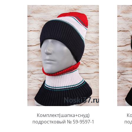
Комплект(шапка+снуд)
Ко
подростковый № 59-9597-1
по