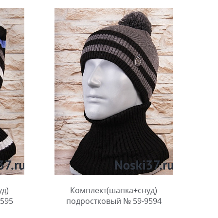
уд)
Комплект(шапка+снуд)
595
подростковый № 59-9594