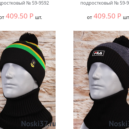
дростковый № 59-9592
подростковый № 59-9
409.50
Р
409.50
Р
от
шт.
от
шт
ть размер:
Единый
Выбрать размер:
Едины
ковке:
5 шт.
В упаковке:
5 шт.
чество:
Количество: