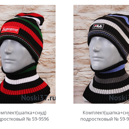
мплект(шапка+снуд)
Комплект(шапка+сн
дростковый № 59-9596
подростковый № 59-9