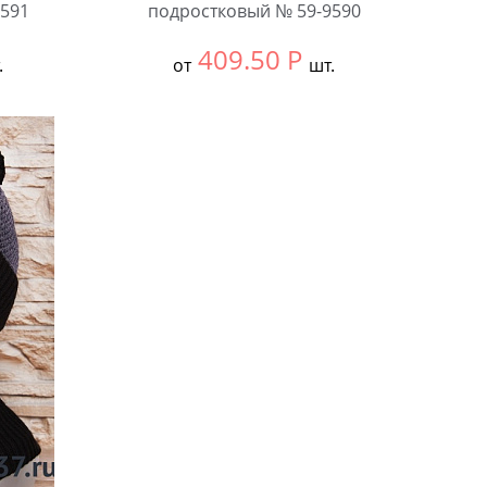
591
подростковый № 59-9590
409.50
Р
.
от
шт.
й
Выбрать размер:
Единый
В упаковке:
5 шт.
Количество: