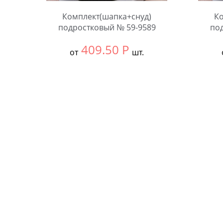
Комплект(шапка+снуд)
Ко
подростковый № 59-9589
по
409.50
Р
от
шт.
Выбрать размер:
Единый
Выбра
В упаковке:
5 шт.
В упа
Количество:
Коли