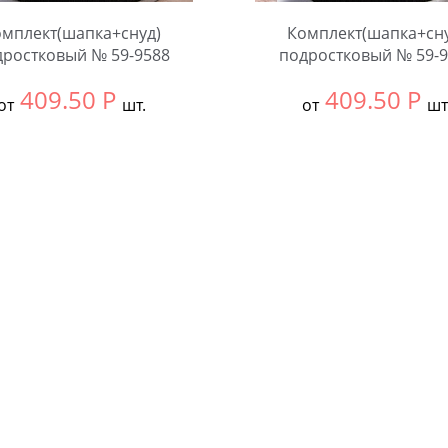
мплект(шапка+снуд)
Комплект(шапка+сн
дростковый № 59-9588
подростковый № 59-9
409.50
Р
409.50
Р
от
шт.
от
шт
ть размер:
Единый
Выбрать размер:
Едины
ковке:
5 шт.
В упаковке:
5 шт.
чество:
Количество: