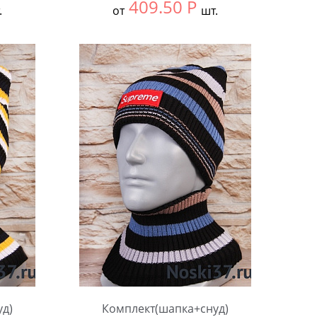
409.50
Р
.
от
шт.
й
Выбрать размер:
Единый
В упаковке:
5 шт.
Количество:
уд)
Комплект(шапка+снуд)