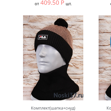
409.50
Р
от
шт.
Выбрать размер:
Единый
Выбра
В упаковке:
5 шт.
В упа
Количество:
Коли
Комплект(шапка+снуд)
Ко