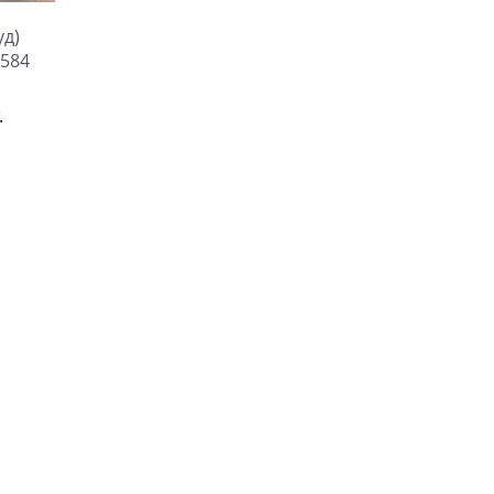
уд)
584
.
й