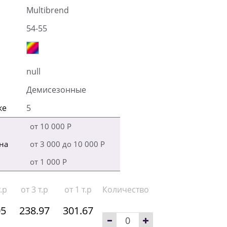
Multibrend
54-55
null
Демисезонные
ке
5
от 10 000 Р
на
от 3 000 до 10 000 Р
от 1 000 Р
.р
от 3 т.р
от 1 т.р
Количество
05
238.97
301.67